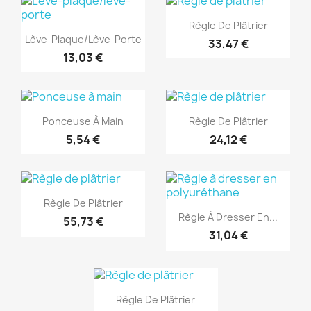
(1)
Aperçu rapide

Règle De Plâtrier
Aperçu rapide

Lève-Plaque/lève-Porte
33,47 €
13,03 €
(1)
(1)
Aperçu rapide
Aperçu rapide


Ponceuse À Main
Règle De Plâtrier
5,54 €
24,12 €
(1)
(1)
Aperçu rapide

Règle De Plâtrier
Aperçu rapide

Règle À Dresser En...
55,73 €
31,04 €
(1)
Aperçu rapide

Règle De Plâtrier