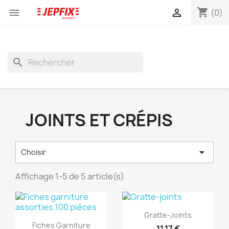
shopping_cart


(0)
search
JOINTS ET CRÉPIS

Choisir
Affichage 1-5 de 5 article(s)
(1)
(1)
Aperçu rapide

Gratte-Joints
Aperçu rapide

Fiches Garniture
11,17 €