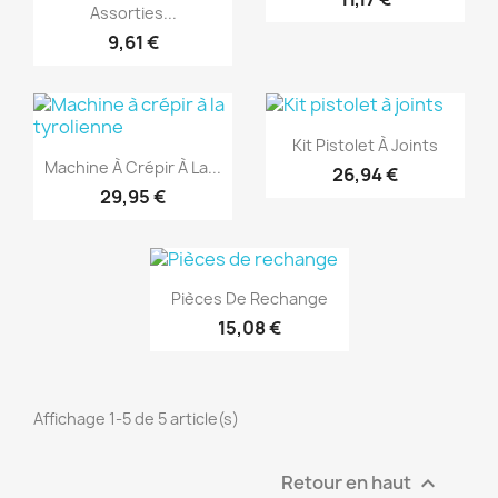
Assorties...
9,61 €
(1)
(1)
Aperçu rapide

Kit Pistolet À Joints
Aperçu rapide

Machine À Crépir À La...
26,94 €
29,95 €
(1)
Aperçu rapide

Pièces De Rechange
15,08 €
Affichage 1-5 de 5 article(s)
Retour en haut
