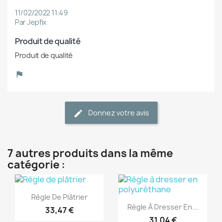
11/02/2022 11:49
Par Jepfix
Produit de qualité
Produit de qualité
Donnez votre avis
7 autres produits dans la même
catégorie :
(1)
(1)
Aperçu rapide

Règle De Plâtrier
Aperçu rapide

Règle À Dresser En...
33,47 €
31,04 €