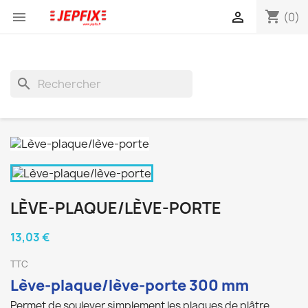
shopping_cart


(0)
search
LÈVE-PLAQUE/LÈVE-PORTE
13,03 €
TTC
Lève-plaque/lève-porte 300 mm
Permet de soulever simplement les plaques de plâtre,