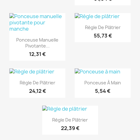
(1)
Aperçu rapide

Règle De Plâtrier
(1)
55,73 €
Aperçu rapide

Ponceuse Manuelle
Pivotante...
12,31 €
(1)
(1)
Aperçu rapide
Aperçu rapide


Règle De Plâtrier
Ponceuse À Main
24,12 €
5,54 €
(1)
Aperçu rapide

Règle De Plâtrier
22,39 €