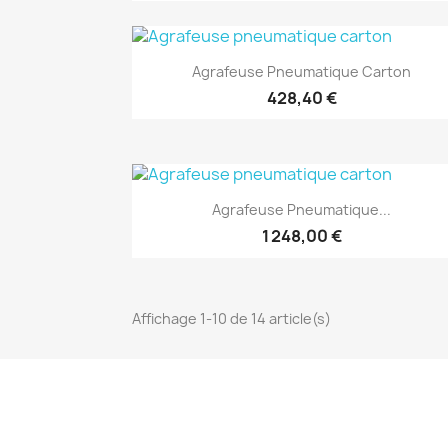
(1)
Aperçu rapide

Agrafeuse Pneumatique Carton
428,40 €
(1)
Aperçu rapide

Agrafeuse Pneumatique...
1 248,00 €
Affichage 1-10 de 14 article(s)