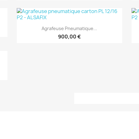
(1)
Aperçu rapide

Agrafeuse Pneumatique...
900,00 €