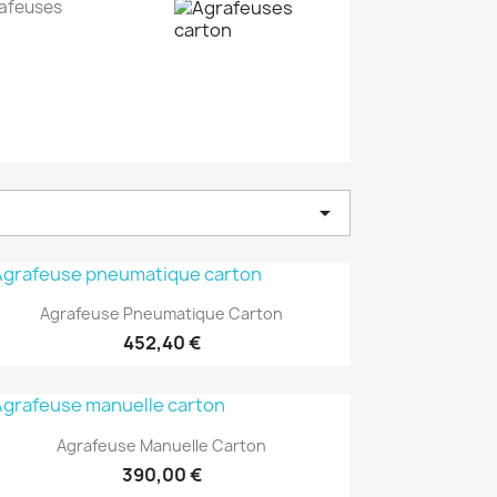
afeuses

(1)
Aperçu rapide

Agrafeuse Pneumatique Carton
452,40 €
(1)
Aperçu rapide

Agrafeuse Manuelle Carton
390,00 €