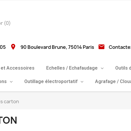
er
(0)
location_on
email
 05
90 Boulevard Brune, 75014 Paris
Contacte
et Accessoires
Echelles / Echafaudage
Outils 
ions
Outillage électroportatif
Agrafage / Clo
s carton
TON