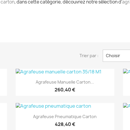
 carton
, dans cette catégorie, découvrez notre sélection d'
agr
Trier par :
Choisir
(1)
Aperçu rapide

Agrafeuse Manuelle Carton...
260,40 €
(1)
Aperçu rapide

Agrafeuse Pneumatique Carton
428,40 €