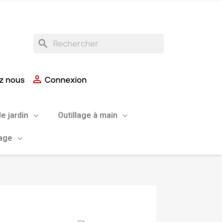
search

z nous
Connexion
de jardin
Outillage à main
uage