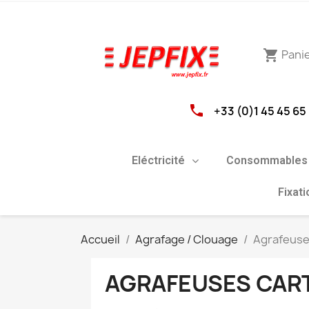
Pani
shopping_cart
phone
+33 (0)1 45 45 65
Eléctricité
Consommables 
Fixat
Accueil
Agrafage / Clouage
Agrafeuse
AGRAFEUSES CAR