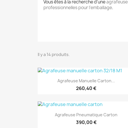
Vous êtes à la recherche d'une
agrafeuse
professionnelles pour l'emballage
.
Il y a 14 produits.
(1)
Aperçu rapide

Agrafeuse Manuelle Carton...
260,40 €
(1)
Aperçu rapide

Agrafeuse Pneumatique Carton
390,00 €