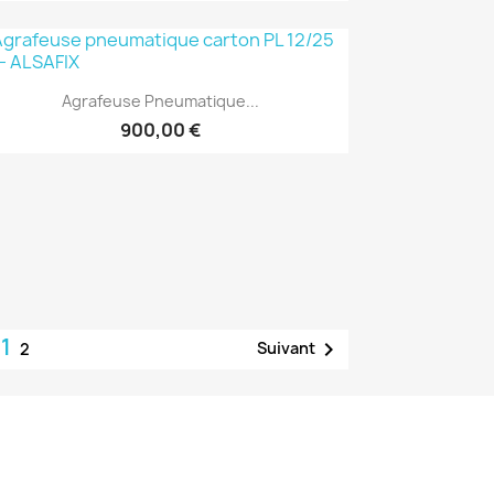
(1)
Aperçu rapide

Agrafeuse Pneumatique...
900,00 €
1

Suivant
2