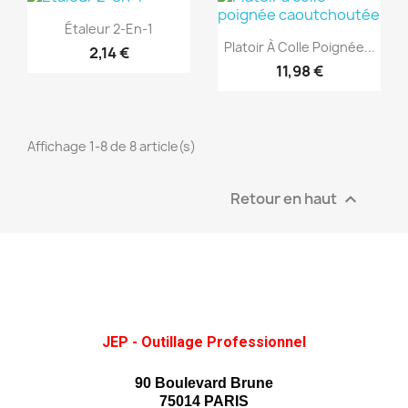
(1)
Aperçu rapide

Étaleur 2-En-1
Aperçu rapide

Platoir À Colle Poignée...
2,14 €
11,98 €
Affichage 1-8 de 8 article(s)
Retour en haut

JEP - Outillage Professionnel
90 Boulevard Brune
75014 PARIS