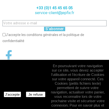
+33 (0)1 45 45 65 05
service-client@jepfix.fr
S’abonner
J'accepte les conditions générales et la politique de
confidentialité
En poursuivant votre navigation
sur ce site, vous devez accepter
l’utilisation et l'écriture de Cookies
sur votre appareil connecté. Ces
Cookies (petits fichiers texte)
permettent de suivre votre
navigation, actualiser votre panier,
J'accepte
Je refuse
vous reconnaitre lors de votre
prochaine visite et sécuriser votre
connexion. Pour en savoir plus et