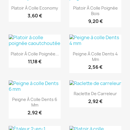
Aperçu rapide
Aperçu rapide


Platoir À Colle Economy
Platoir À Colle Poignée
Bois
3,60 €
9,20 €
(1)
(1)
Aperçu rapide
Aperçu rapide


Platoir À Colle Poignée...
Peigne À Colle Dents 4
Mm
11,18 €
2,56 €
(1)
(1)
Aperçu rapide

Raclette De Carreleur
Aperçu rapide

Peigne À Colle Dents 6
2,92 €
Mm
2,92 €
(1)