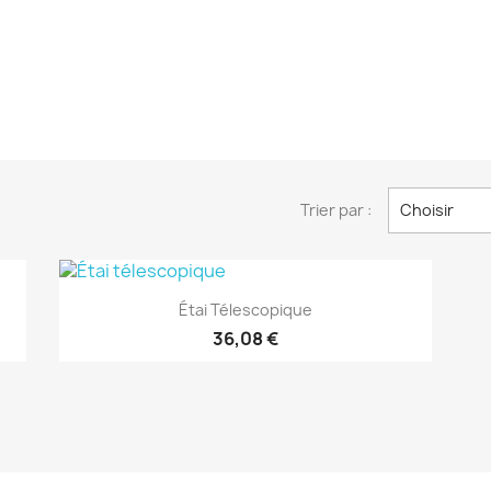
Trier par :
Choisir
(1)
Aperçu rapide

Étai Télescopique
36,08 €