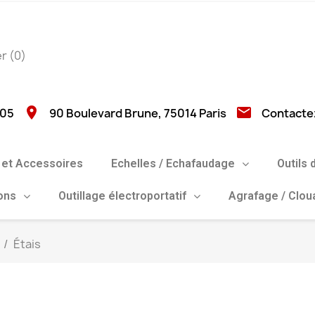
er
(0)
location_on
email
 05
90 Boulevard Brune, 75014 Paris
Contacte
et Accessoires
Echelles / Echafaudage
Outils 
ions
Outillage électroportatif
Agrafage / Clo
Étais