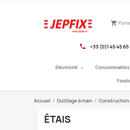
Pani
shopping_cart
phone
+33 (0)1 45 45 65
Eléctricité
Consommables 
Fixat
Accueil
Outillage à main
Construction
ÉTAIS