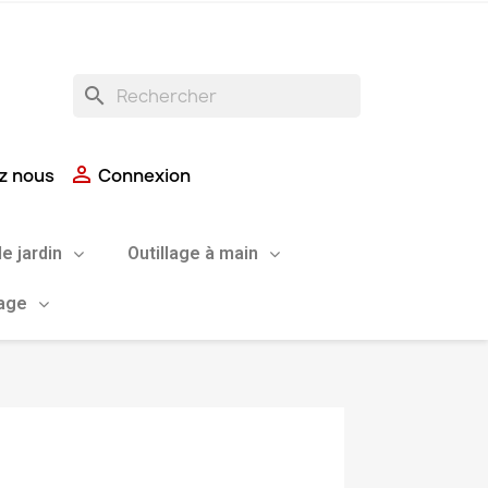
search

z nous
Connexion
de jardin
Outillage à main
uage