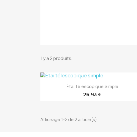
Il y a 2 produits.
(1)
Aperçu rapide

Étai Télescopique Simple
26,93 €
Affichage 1-2 de 2 article(s)