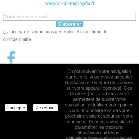
service-client@jepfix.fr
S’abonner
J'accepte les conditions générales et la politique de
confidentialité
En poursuivant votre navigation
sur ce site, vous devez accepter
l’utilisation et l'écriture de Cookies
sur votre appareil connecté. Ces
Cookies (petits fichiers texte)
permettent de suivre votre
navigation, actualiser votre panier,
J'accepte
Je refuse
vous reconnaitre lors de votre
prochaine visite et sécuriser votre
connexion. Pour en savoir plus et
paramétrer les traceurs:
http://www.cnil.fr/vos-
obligations/sites-web-cookies-et-