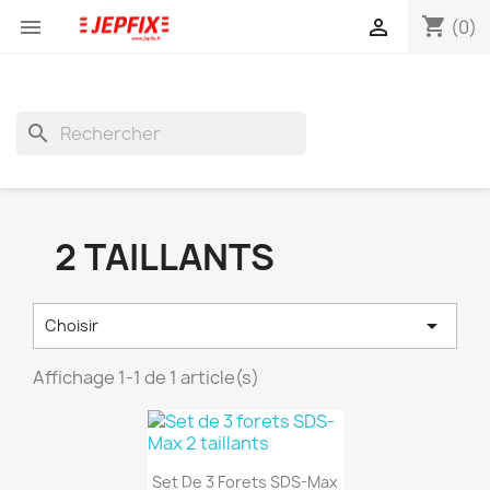
shopping_cart


(0)
search
2 TAILLANTS

Choisir
Affichage 1-1 de 1 article(s)
(1)
Aperçu rapide

Set De 3 Forets SDS-Max