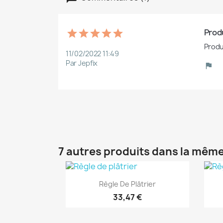
Produ
Produ
11/02/2022 11:49
Par Jepfix
7 autres produits dans la même
(1)
Aperçu rapide

Règle De Plâtrier
33,47 €