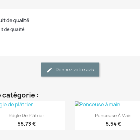
it de qualité
it de qualité
Donnez votre avis
 catégorie :
(1)
(1)
Aperçu rapide
Aperçu rapide


Règle De Plâtrier
Ponceuse À Main
55,73 €
5,54 €