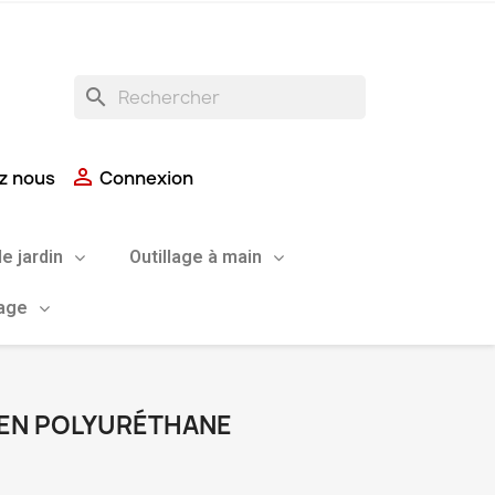
search

z nous
Connexion
de jardin
Outillage à main
uage
 EN POLYURÉTHANE