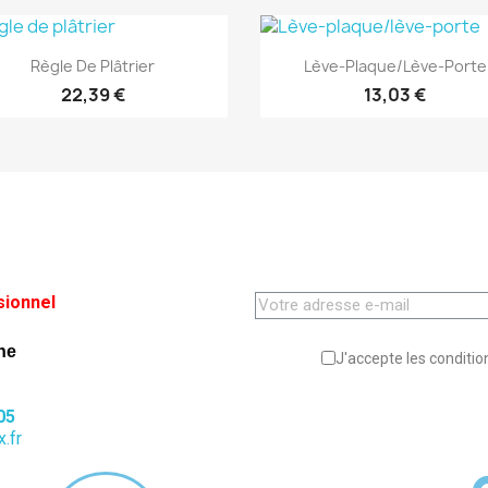
(1)
(1)
Aperçu rapide
Aperçu rapide


Règle De Plâtrier
Lève-Plaque/lève-Porte
22,39 €
13,03 €
sionnel
ne
J'accepte les condition
05
.fr