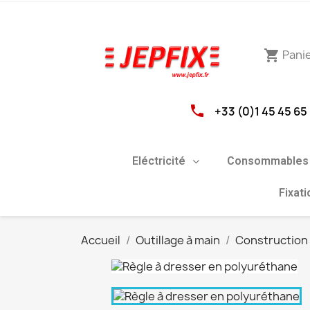
Pani
shopping_cart
phone
+33 (0)1 45 45 65
Eléctricité
Consommables 
Fixat
Accueil
Outillage à main
Construction