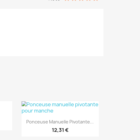
(1)
Aperçu rapide

Ponceuse Manuelle Pivotante...
12,31 €