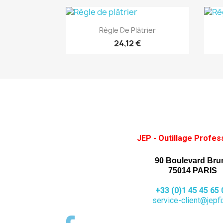
(1)
Aperçu rapide

Règle De Plâtrier
24,12 €
JEP - Outillage Profes
90 Boulevard Bru
75014 PARIS
+33 (0)1 45 45 65 
service-client@jepfix