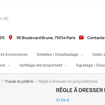
er
(0)
location_on
email
 05
90 Boulevard Brune, 75014 Paris
Contacte
et Accessoires
Echelles / Echafaudage
Outils 
ions
Outillage électroportatif
Agrafage / Clo
Travail du plâtre
Règle à dresser en polyuréthane
RÈGLE À DRESSER
31,04 €