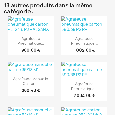
13 autres produits dans la même
catégorie :
(1)
(1)
Aperçu rapide
Aperçu rapide


Agrafeuse
Agrafeuse
Pneumatique...
Pneumatique...
900,00 €
1 002,00 €
(1)
(1)
Aperçu rapide

Agrafeuse Manuelle
Aperçu rapide

Carton...
Agrafeuse
Pneumatique...
260,40 €
2 004,00 €
(1)
(1)