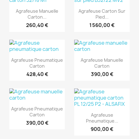
Aperçu rapide
Aperçu rapide


Agrafeuse Manuelle
Agrafeuse Carton Sur
Carton...
Pied...
260,40 €
1 560,00 €
(1)
(1)
Aperçu rapide
Aperçu rapide


Agrafeuse Pneumatique
Agrafeuse Manuelle
Carton
Carton
428,40 €
390,00 €
(1)
(1)
Aperçu rapide

Agrafeuse Pneumatique
Aperçu rapide

Carton
Agrafeuse
Pneumatique...
390,00 €
900,00 €