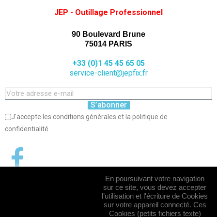
JEP - Outillage Professionnel
90 Boulevard Brune
75014 PARIS
+33 (0)1 45 45 65 05
service-client@jepfix.fr
S’abonner
J'accepte les conditions générales et la politique de
confidentialité
En poursuivant votre navigation
sur ce site, vous devez accepter
l’utilisation et l'écriture de Cookies
sur votre appareil connecté. Ces
Cookies (petits fichiers texte)