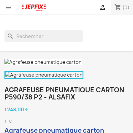
shopping_cart


(0)
search
AGRAFEUSE PNEUMATIQUE CARTON
P590/38 P2 - ALSAFIX
1 248,00 €
TTC
Agrafeuse pneumatique carton