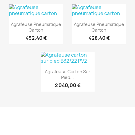
(1)
(1)
Aperçu rapide
Aperçu rapide


Agrafeuse Pneumatique
Agrafeuse Pneumatique
Carton
Carton
452,40 €
428,40 €
(1)
Aperçu rapide

Agrafeuse Carton Sur
Pied...
2 040,00 €