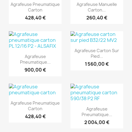
Aperçu rapide
Aperçu rapide


Agrafeuse Pneumatique
Agrafeuse Manuelle
Carton
Carton...
428,40 €
260,40 €
(1)
(1)
Aperçu rapide

Agrafeuse Carton Sur
Aperçu rapide

Pied...
Agrafeuse
Pneumatique...
1 560,00 €
900,00 €
(1)
(1)
Aperçu rapide

Agrafeuse Pneumatique
Aperçu rapide

Carton
Agrafeuse
Pneumatique...
428,40 €
2 004,00 €