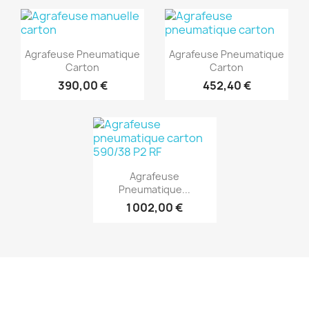
(1)
(1)
Aperçu rapide
Aperçu rapide


Agrafeuse Pneumatique
Agrafeuse Pneumatique
Carton
Carton
390,00 €
452,40 €
(1)
Aperçu rapide

Agrafeuse
Pneumatique...
1 002,00 €