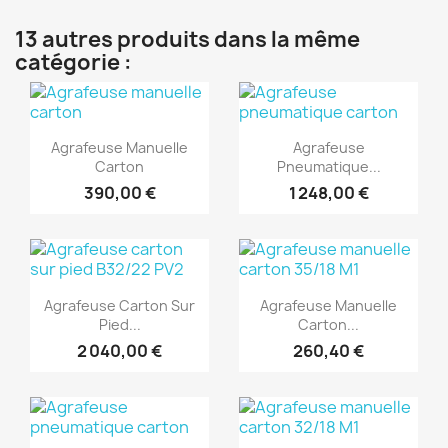
13 autres produits dans la même
catégorie :
(1)
(1)
Aperçu rapide
Aperçu rapide


Agrafeuse Manuelle
Agrafeuse
Carton
Pneumatique...
390,00 €
1 248,00 €
(1)
(1)
Aperçu rapide
Aperçu rapide


Agrafeuse Carton Sur
Agrafeuse Manuelle
Pied...
Carton...
2 040,00 €
260,40 €
(1)
(1)