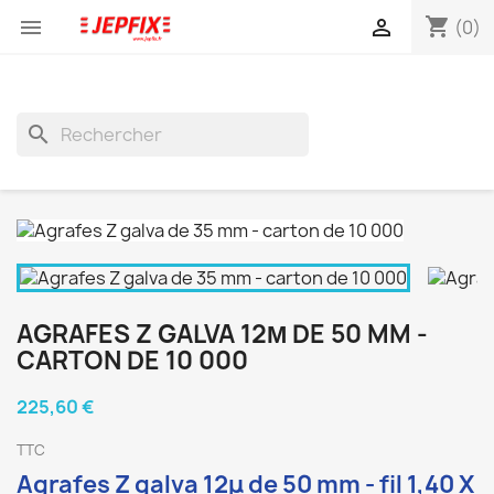
shopping_cart


(0)
search
AGRAFES Z GALVA 12Μ DE 50 MM -
CARTON DE 10 000
225,60 €
TTC
Agrafes Z galva 12μ de 50 mm - fil 1,40 X