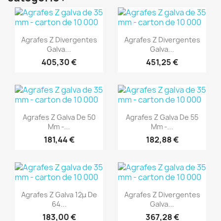
(1)
(1)
Aperçu rapide
Aperçu rapide


Agrafes Z Divergentes
Agrafes Z Divergentes
Galva...
Galva...
405,30 €
451,25 €
(1)
(1)
Aperçu rapide
Aperçu rapide


Agrafes Z Galva De 50
Agrafes Z Galva De 55
Mm -...
Mm -...
181,44 €
182,88 €
(1)
(1)
Aperçu rapide
Aperçu rapide


Agrafes Z Galva 12μ De
Agrafes Z Divergentes
64...
Galva...
183,00 €
367,28 €