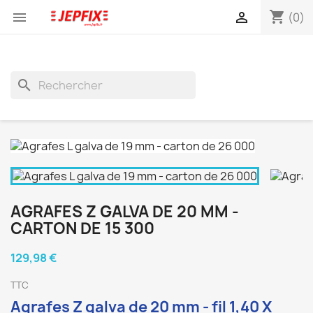
shopping_cart


(0)
search
AGRAFES Z GALVA DE 20 MM -
CARTON DE 15 300
129,98 €
TTC
Agrafes Z galva de 20 mm - fil 1,40 X