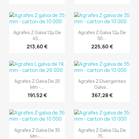
(1)
(1)
Aperçu rapide
Aperçu rapide


Agrafes Z Galva 12μ De
Agrafes Z Galva 12μ De
45...
50...
213,60 €
225,60 €
(1)
(1)
Aperçu rapide
Aperçu rapide


Agrafes Z Galva De 25
Agrafes Z Divergentes
Mm -...
Galva...
191,52 €
367,28 €
(1)
(1)
Aperçu rapide
Aperçu rapide


Agrafes Z Galva De 35
Agrafes Z Galva 12μ De
Mm -...
75...