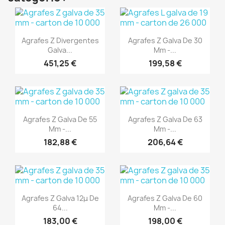
(1)
(1)
Aperçu rapide
Aperçu rapide


Agrafes Z Divergentes
Agrafes Z Galva De 30
Galva...
Mm -...
451,25 €
199,58 €
(1)
(1)
Aperçu rapide
Aperçu rapide


Agrafes Z Galva De 55
Agrafes Z Galva De 63
Mm -...
Mm -...
182,88 €
206,64 €
(1)
(1)
Aperçu rapide
Aperçu rapide


Agrafes Z Galva 12μ De
Agrafes Z Galva De 60
64...
Mm -...
183,00 €
198,00 €