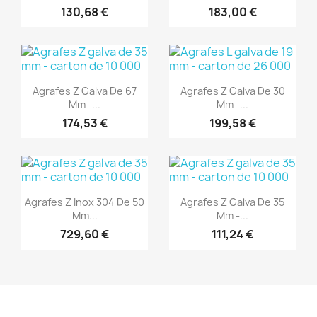
130,68 €
183,00 €
(1)
(1)
Aperçu rapide
Aperçu rapide


Agrafes Z Galva De 67
Agrafes Z Galva De 30
Mm -...
Mm -...
174,53 €
199,58 €
(1)
(1)
Aperçu rapide
Aperçu rapide


Agrafes Z Inox 304 De 50
Agrafes Z Galva De 35
Mm...
Mm -...
729,60 €
111,24 €