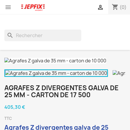
shopping_cart


(0)
search
AGRAFES Z DIVERGENTES GALVA DE
25 MM - CARTON DE 17 500
405,30 €
TTC
Agrafes Z divergentes galva de 25