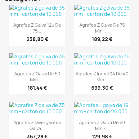
(1)
(1)
Aperçu rapide
Aperçu rapide


Agrafes Z Galva 12μ De
Agrafes Z Galva De 75
75...
Mm -...
238,80 €
189,22 €
(1)
(1)
Aperçu rapide
Aperçu rapide


Agrafes Z Galva De 50
Agrafes Z Inox 304 De 40
Mm -...
Mm...
181,44 €
699,30 €
(1)
(1)
Aperçu rapide
Aperçu rapide


Agrafes Z Divergentes
Agrafes Z Galva De 20
Galva...
Mm -...
367,28 €
129,98 €