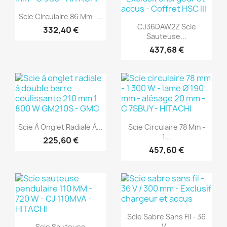
(1)
Aperçu rapide

Scie Circulaire 86 Mm -...
Aperçu rapide

CJ36DAW2Z Scie
332,40 €
Sauteuse...
437,68 €
(1)
(1)
Aperçu rapide
Aperçu rapide


Scie À Onglet Radiale À...
Scie Circulaire 78 Mm -
1...
225,60 €
457,60 €
(1)
(1)
Aperçu rapide

Scie Sabre Sans Fil - 36
Aperçu rapide

V...
Scie Sauteuse