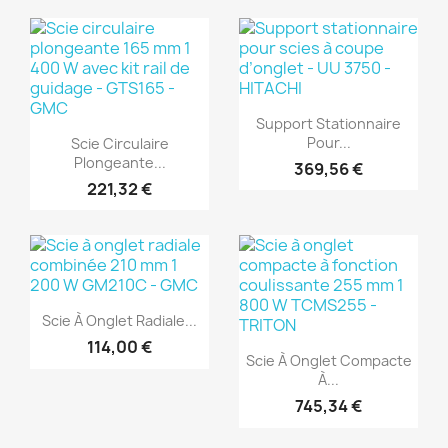
(1)
(1)
Aperçu rapide

Support Stationnaire
Aperçu rapide

Pour...
Scie Circulaire
Plongeante...
369,56 €
221,32 €
(1)
Aperçu rapide

Scie À Onglet Radiale...
(1)
114,00 €
Aperçu rapide

Scie À Onglet Compacte
À...
745,34 €