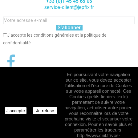
+33 (0)1 45 45 65 05
service-client@jepfix.fr
S’abonner
J'accepte les conditions générales et la politique de
confidentialité
En poursuivant votre navigation
sur ce site, vous devez accepter
l’utilisation et l'écriture de Cookies
sur votre appareil connecté. Ces
Cookies (petits fichiers texte)
permettent de suivre votre
navigation, actualiser votre panier,
J'accepte
Je refuse
vous reconnaitre lors de votre
prochaine visite et sécuriser votre
connexion. Pour en savoir plus et
paramétrer les traceurs:
http://www.cnil.fr/vos-