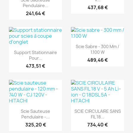
Pendulaire...
437,68 €
241,64 €
(1)
(1)
Aperçu rapide

Scie Sabre - 300 Mm /
Aperçu rapide

1.100 W
Support Stationnaire
Pour...
489,46 €
473,51 €
(1)
(1)
Aperçu rapide
Aperçu rapide


Scie Sauteuse
SCIE CIRCULAIRE SANS
Pendulaire -...
FIL 18...
325,20 €
734,40 €