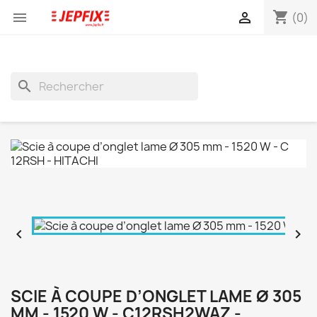
shopping_cart


(0)
search


SCIE À COUPE D’ONGLET LAME Ø 305
MM - 1520 W - C12RSH2WAZ -