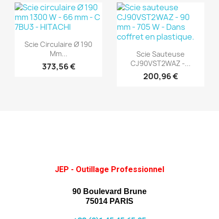
(1)
(1)
Aperçu rapide

Scie Circulaire Ø 190
Aperçu rapide

Mm...
Scie Sauteuse
CJ90VST2WAZ -...
373,56 €
200,96 €
JEP - Outillage Professionnel
90 Boulevard Brune
75014 PARIS