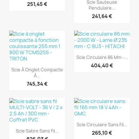
Aperçu rapide

Scie Sauteuse
251,45 €
Pendulaire...
241,64 €
(1)
Aperçu rapide

Scie Circulaire 86 Mm -...
(1)
404,40 €
Aperçu rapide

Scie À Onglet Compacte
À...
745,34 €
(1)
(1)
Aperçu rapide

Scie Circulaire Sans Fil...
Aperçu rapide

Scie Sabre Sans Fil...
265,10 €