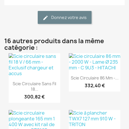
Donnez votre avis
16 autres produits dans la même
catégorie :
(1)
(1)
Aperçu rapide

Scie Circulaire 86 Mm -...
Aperçu rapide

Scie Circulaire Sans Fil
332,40 €
18...
300,82 €
(1)