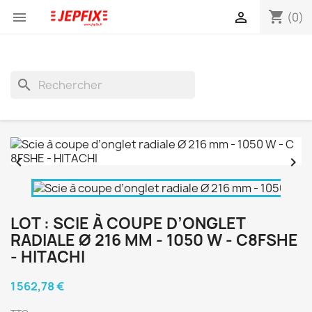
shopping_cart


(0)
search


LOT : SCIE À COUPE D’ONGLET
RADIALE Ø 216 MM - 1050 W - C8FSHE
- HITACHI
1 562,78 €