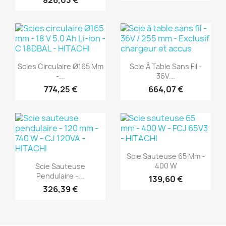
826,03 €
(1)
(1)
Aperçu rapide
Aperçu rapide


Scies Circulaire Ø165 Mm
Scie À Table Sans Fil -
-...
36V...
774,25 €
664,07 €
(1)
(1)
Aperçu rapide

Scie Sauteuse 65 Mm -
Aperçu rapide

400 W
Scie Sauteuse
Pendulaire -...
139,60 €
326,39 €