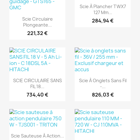
Aperçu rapide

Scie À Plancher TWX7
(1)
127 Mm...
Aperçu rapide

Scie Circulaire
284,94 €
Plongeante...
221,32 €
(1)
(1)
Aperçu rapide
Aperçu rapide


SCIE CIRCULAIRE SANS
Scie À Onglets Sans Fil
FIL 18...
-...
734,40 €
826,03 €
(1)
(1)
Aperçu rapide

Scie Sauteuse À Action...