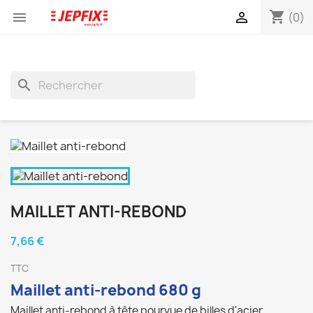
shopping_cart


(0)
search
MAILLET ANTI-REBOND
7,66 €
TTC
Maillet anti-rebond
680 g
Maillet anti-rebond à tête pourvue de billes d'acier.