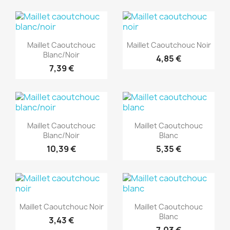
(1)
(1)
Aperçu rapide
Aperçu rapide


Maillet Caoutchouc
Maillet Caoutchouc Noir
Blanc/noir
4,85 €
7,39 €
(1)
(1)
Aperçu rapide
Aperçu rapide


Maillet Caoutchouc
Maillet Caoutchouc
Blanc/noir
Blanc
10,39 €
5,35 €
(1)
(1)
Aperçu rapide
Aperçu rapide


Maillet Caoutchouc Noir
Maillet Caoutchouc
Blanc
3,43 €
7,03 €