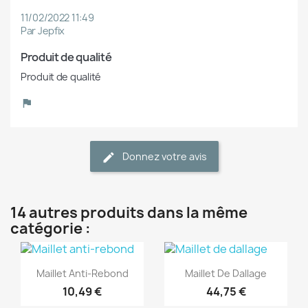
11/02/2022 11:49
Par Jepfix
Produit de qualité
Produit de qualité
Donnez votre avis
14 autres produits dans la même
catégorie :
(1)
(1)
Aperçu rapide
Aperçu rapide


Maillet Anti-Rebond
Maillet De Dallage
10,49 €
44,75 €