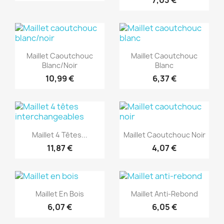
(1)
(1)
Aperçu rapide
Aperçu rapide


Maillet Caoutchouc
Maillet Caoutchouc
Blanc/noir
Blanc
10,99 €
6,37 €
(1)
(1)
Aperçu rapide
Aperçu rapide


Maillet 4 Têtes...
Maillet Caoutchouc Noir
11,87 €
4,07 €
(1)
(1)
Aperçu rapide
Aperçu rapide


Maillet En Bois
Maillet Anti-Rebond
6,07 €
6,05 €