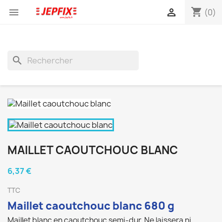
shopping_cart


(0)
search
MAILLET CAOUTCHOUC BLANC
6,37 €
TTC
Maillet caoutchouc blanc
680 g
Maillet blanc en caoutchouc semi-dur. Ne laissera ni