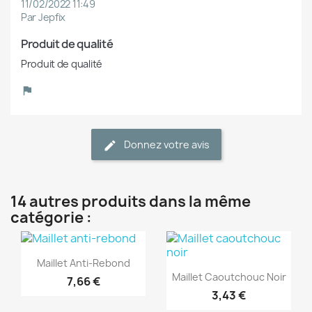
11/02/2022 11:49
Par Jepfix
Produit de qualité
Produit de qualité
Donnez votre avis
14 autres produits dans la même
catégorie :
(1)
(1)
Aperçu rapide

Maillet Anti-Rebond
Aperçu rapide

Maillet Caoutchouc Noir
7,66 €
3,43 €