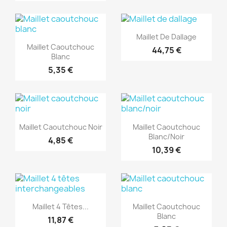
(1)
(1)
Aperçu rapide

Maillet De Dallage
Aperçu rapide

Maillet Caoutchouc
44,75 €
Blanc
5,35 €
(1)
(1)
Aperçu rapide
Aperçu rapide


Maillet Caoutchouc Noir
Maillet Caoutchouc
Blanc/noir
4,85 €
10,39 €
(1)
(1)
Aperçu rapide
Aperçu rapide


Maillet 4 Têtes...
Maillet Caoutchouc
Blanc
11,87 €