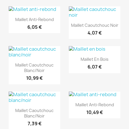
(1)
(1)
Aperçu rapide

Maillet Anti-Rebond
Aperçu rapide

Maillet Caoutchouc Noir
6,05 €
4,07 €
(1)
(1)
Aperçu rapide

Maillet En Bois
Aperçu rapide

Maillet Caoutchouc
6,07 €
Blanc/noir
10,99 €
(1)
(1)
Aperçu rapide

Maillet Anti-Rebond
Aperçu rapide

Maillet Caoutchouc
10,49 €
Blanc/noir
7,39 €