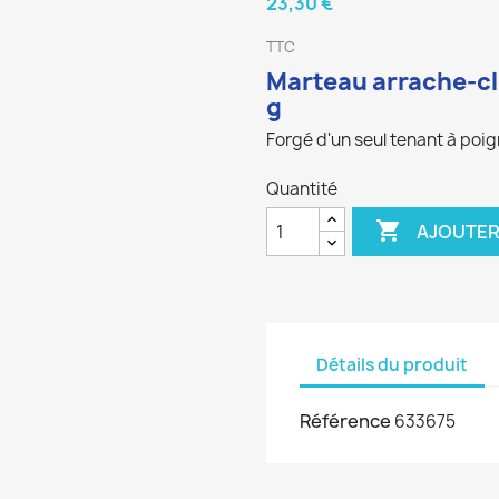
23,30 €
TTC
Marteau arrache-cl
g
Forgé d'un seul tenant à poi
Quantité

AJOUTER
Détails du produit
Référence
633675