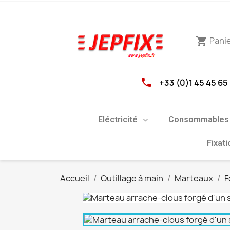
Pani
shopping_cart
phone
+33 (0)1 45 45 65
Eléctricité
Consommables 
Fixat
Accueil
Outillage à main
Marteaux
F