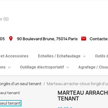
er
(0)
location_on
email
 05
90 Boulevard Brune, 75014 Paris
Contacte
et Accessoires
Echelles / Echafaudage
Outils 
ions
Outillage électroportatif
Agrafage / Clo
orgés d'un seul tenant
Marteau arrache-clous forgé d'u
MARTEAU ARRACHE
TENANT