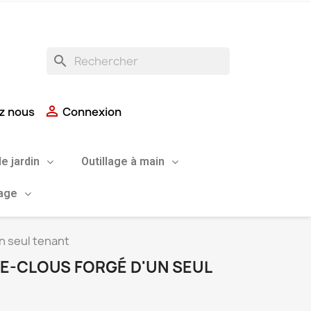
search

z nous
Connexion
de jardin
Outillage à main
uage
n seul tenant
-CLOUS FORGÉ D'UN SEUL