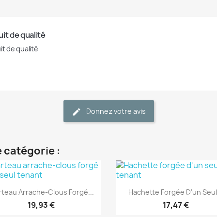
it de qualité
it de qualité
Donnez votre avis
 catégorie :
(1)
(1)
Aperçu rapide
Aperçu rapide


teau Arrache-Clous Forgé...
Hachette Forgée D'un Seul.
19,93 €
17,47 €