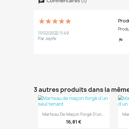
Commentaires (1)
Produ
Produ
11/02/2022 11:49
Par Jepfix
3 autres produits dans la même
(1)
Aperçu rapide

Marteau De Maçon Forgé D'un...
Mar
16,81 €