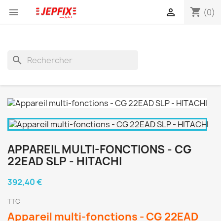
shopping_cart


(0)
search
APPAREIL MULTI-FONCTIONS - CG
22EAD SLP - HITACHI
392,40 €
TTC
Appareil multi-fonctions - CG 22EAD