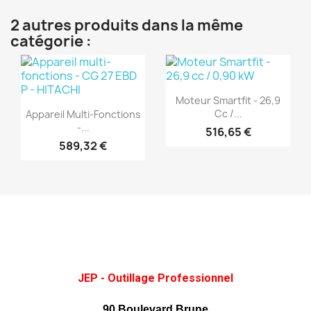
2 autres produits dans la même
catégorie :
(1)
(1)
Aperçu rapide

Moteur Smartfit - 26,9
Aperçu rapide

Cc /...
Appareil Multi-Fonctions
-...
516,65 €
589,32 €
JEP - Outillage Professionnel
90 Boulevard Brune