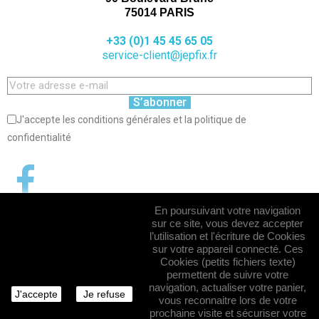
75014 PARIS
+33 (0)1 45 45 65 05
service-client@jepfix.fr
S’abonner
J'accepte les conditions générales et la politique de
confidentialité
En poursuivant votre navigation
sur ce site, vous devez accepter
l’utilisation et l'écriture de Cookies
sur votre appareil connecté. Ces
Cookies (petits fichiers texte)
permettent de suivre votre
navigation, actualiser votre panier,
J'accepte
Je refuse
vous reconnaitre lors de votre
prochaine visite et sécuriser votre