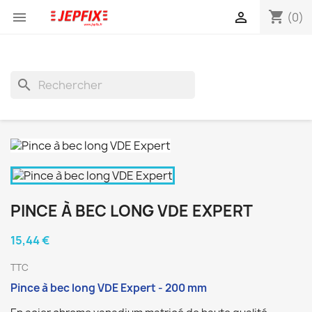
shopping_cart


(0)
search
PINCE À BEC LONG VDE EXPERT
15,44 €
TTC
Pince à bec long VDE Expert - 200 mm