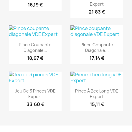
Expert
16,19 €
21,83 €
(1)
(1)
Aperçu rapide
Aperçu rapide


Pince Coupante
Pince Coupante
Diagonale...
Diagonale...
18,97 €
17,14 €
(1)
(1)
Aperçu rapide
Aperçu rapide


Jeu De 3 Pinces VDE
Pince À Bec Long VDE
Expert
Expert
33,60 €
15,11 €