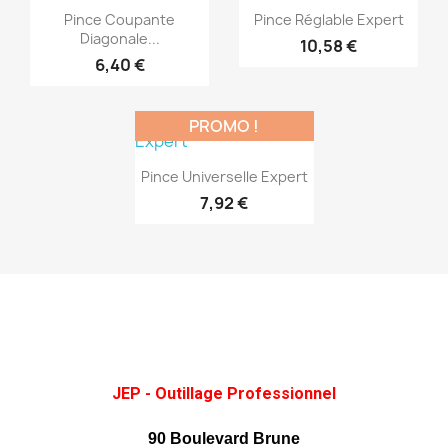
Aperçu rapide
Aperçu rapide


Pince Coupante
Pince Réglable Expert
Diagonale...
10,58 €
6,40 €
PROMO !
(1)
Aperçu rapide

Pince Universelle Expert
7,92 €
JEP - Outillage Professionnel
90 Boulevard Brune