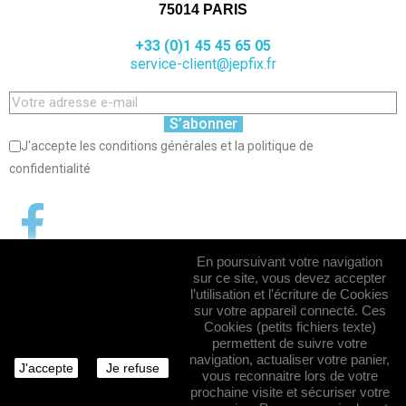
75014 PARIS
+33 (0)1 45 45 65 05
service-client@jepfix.fr
S’abonner
J'accepte les conditions générales et la politique de
confidentialité
En poursuivant votre navigation
sur ce site, vous devez accepter
l’utilisation et l'écriture de Cookies
sur votre appareil connecté. Ces
Cookies (petits fichiers texte)
permettent de suivre votre
navigation, actualiser votre panier,
J'accepte
Je refuse
vous reconnaitre lors de votre
prochaine visite et sécuriser votre