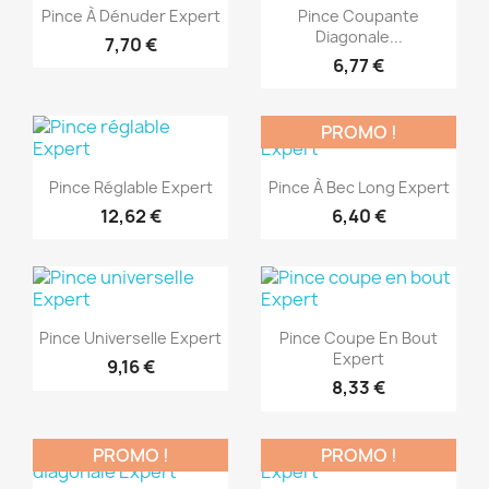
Aperçu rapide
Aperçu rapide


Pince À Dénuder Expert
Pince Coupante
Diagonale...
7,70 €
6,77 €
PROMO !
(1)
(1)
Aperçu rapide
Aperçu rapide


Pince Réglable Expert
Pince À Bec Long Expert
12,62 €
6,40 €
(1)
(1)
Aperçu rapide
Aperçu rapide


Pince Universelle Expert
Pince Coupe En Bout
Expert
9,16 €
8,33 €
PROMO !
PROMO !
(1)
(1)