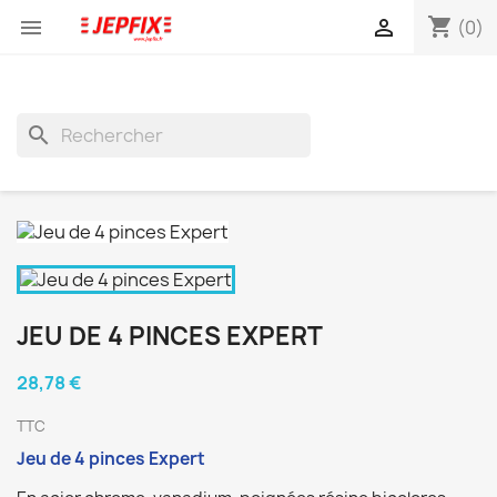
shopping_cart


(0)
search
JEU DE 4 PINCES EXPERT
28,78 €
TTC
Jeu de 4 pinces Expert