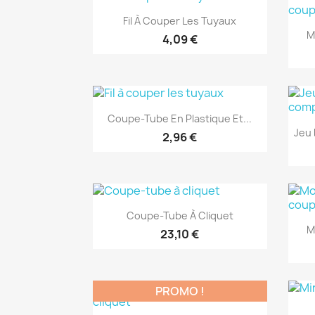
Aperçu rapide

Fil À Couper Les Tuyaux
M
4,09 €
(1)
Aperçu rapide

Coupe-Tube En Plastique Et...
Jeu
2,96 €
(1)
Aperçu rapide

Coupe-Tube À Cliquet
M
23,10 €
PROMO !
(1)