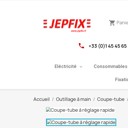
Pani
shopping_cart
phone
+33 (0)1 45 45 65
Eléctricité
Consommables 
Fixat
Accueil
Outillage à main
Coupe-tube