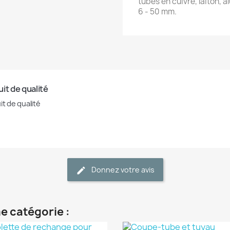
tubes en cuivre, laiton, 
6 - 50 mm.
it de qualité
it de qualité
Donnez votre avis
e catégorie :
(1)