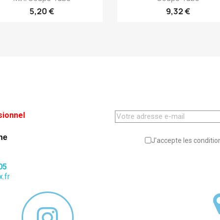
5,20 €
9,32 €
sionnel
ne
J'accepte les condition
05
.fr