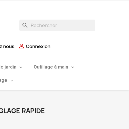
search

z nous
Connexion
de jardin
Outillage à main
uage
GLAGE RAPIDE