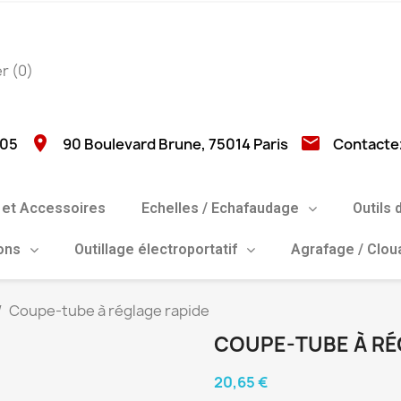
er
(0)
location_on
email
 05
90 Boulevard Brune, 75014 Paris
Contacte
et Accessoires
Echelles / Echafaudage
Outils 
ions
Outillage électroportatif
Agrafage / Clo
Coupe-tube à réglage rapide
COUPE-TUBE À RÉ
20,65 €