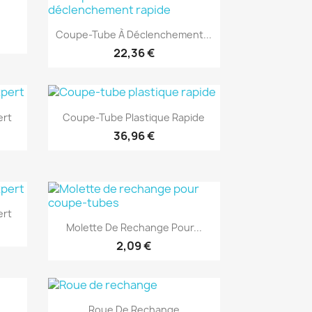
(1)
Aperçu rapide

Coupe-Tube À Déclenchement...
22,36 €
(1)
Aperçu rapide

ert
Coupe-Tube Plastique Rapide
36,96 €
(1)
ert
Aperçu rapide

Molette De Rechange Pour...
2,09 €
(1)
Aperçu rapide

Roue De Rechange