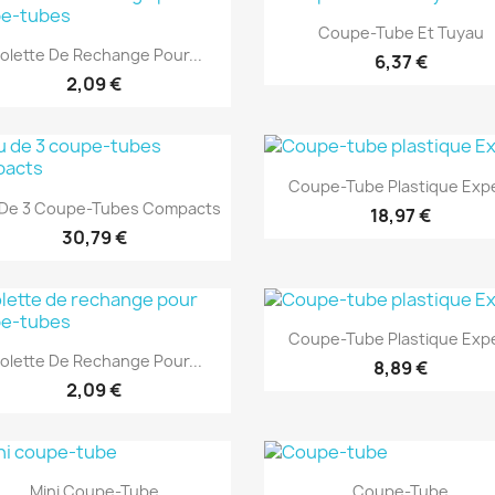
(1)
Aperçu rapide

Coupe-Tube Et Tuyau
Aperçu rapide

olette De Rechange Pour...
6,37 €
2,09 €
(1)
(1)
Aperçu rapide

Coupe-Tube Plastique Exp
Aperçu rapide

 De 3 Coupe-Tubes Compacts
18,97 €
30,79 €
(1)
(1)
Aperçu rapide

Coupe-Tube Plastique Exp
Aperçu rapide

olette De Rechange Pour...
8,89 €
2,09 €
(1)
(1)
Aperçu rapide
Aperçu rapide


Mini Coupe-Tube
Coupe-Tube