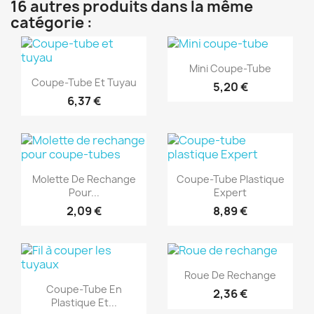
16 autres produits dans la même
catégorie :
(1)
(1)
Aperçu rapide

Mini Coupe-Tube
Aperçu rapide

Coupe-Tube Et Tuyau
5,20 €
6,37 €
(1)
(1)
Aperçu rapide
Aperçu rapide


Molette De Rechange
Coupe-Tube Plastique
Pour...
Expert
2,09 €
8,89 €
(1)
(1)
Aperçu rapide

Roue De Rechange
Aperçu rapide

Coupe-Tube En
2,36 €
Plastique Et...