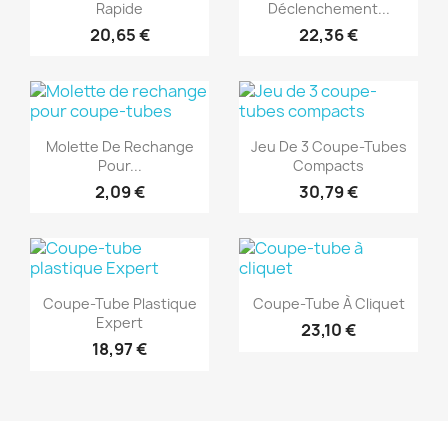
Rapide
Déclenchement...
20,65 €
22,36 €
(1)
(1)
Aperçu rapide
Aperçu rapide


Molette De Rechange
Jeu De 3 Coupe-Tubes
Pour...
Compacts
2,09 €
30,79 €
(1)
(1)
Aperçu rapide
Aperçu rapide


Coupe-Tube Plastique
Coupe-Tube À Cliquet
Expert
23,10 €
18,97 €