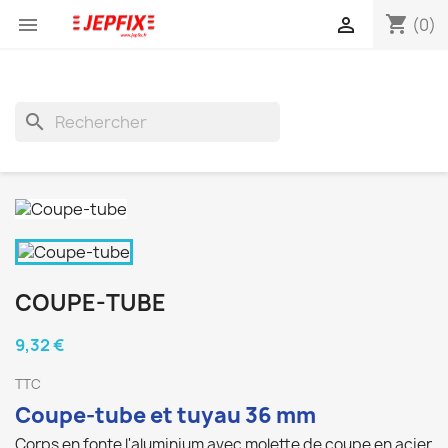
shopping_cart


(0)
search
COUPE-TUBE
9,32 €
TTC
Coupe-tube et tuyau 36 mm
Corps en fonte l'aluminium avec molette de coupe en acier