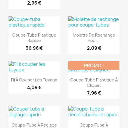
2,96 €
(1)
(1)
Aperçu rapide
Aperçu rapide


Coupe-Tube Plastique
Molette De Rechange
Rapide
Pour...
36,96 €
2,09 €
PROMO !
(1)
(1)
Aperçu rapide
Aperçu rapide


Fil À Couper Les Tuyaux
Coupe-Tube Plastique À
Cliquet
4,09 €
7,96 €
(1)
(1)
Aperçu rapide
Aperçu rapide


Coupe-Tube À Réglage
Coupe-Tube À