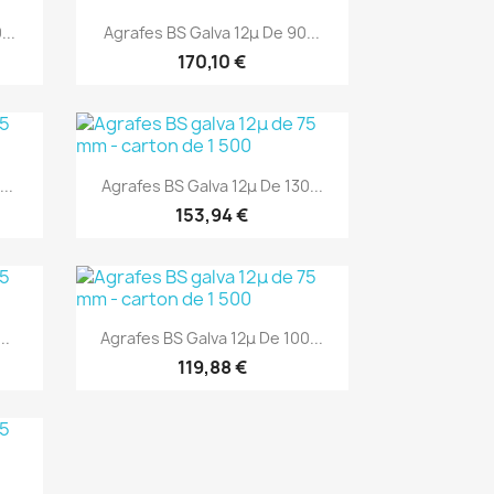
Aperçu rapide

...
Agrafes BS Galva 12μ De 90...
170,10 €
(1)
Aperçu rapide

..
Agrafes BS Galva 12μ De 130...
153,94 €
(1)
Aperçu rapide

..
Agrafes BS Galva 12μ De 100...
119,88 €
..