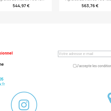
544,97 €
563,76 €
sionnel
ne
J'accepte les condition
05
.fr