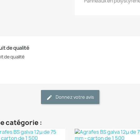
Panneaux en polystyrène 
it de qualité
it de qualité
Donnez votre avis
e catégorie :
(1)
(1)