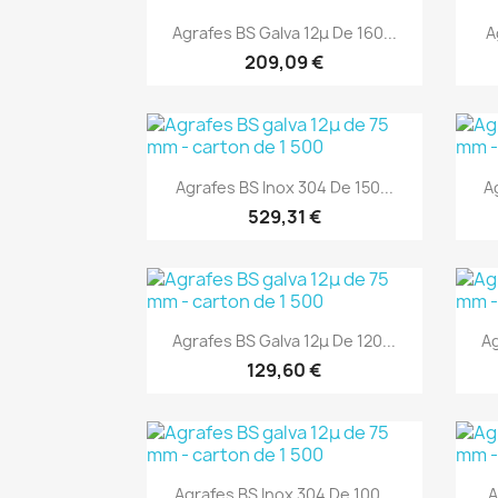
Aperçu rapide

Agrafes BS Galva 12μ De 160...
A
209,09 €
(1)
Aperçu rapide

Agrafes BS Inox 304 De 150...
A
529,31 €
(1)
Aperçu rapide

Agrafes BS Galva 12μ De 120...
Ag
129,60 €
(1)
Aperçu rapide

Agrafes BS Inox 304 De 100...
A