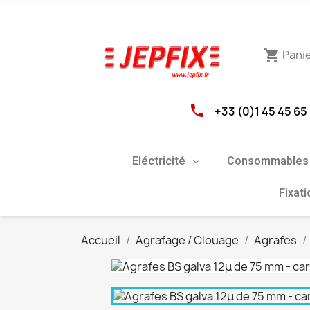
Pani
shopping_cart
phone
+33 (0)1 45 45 65
Eléctricité
Consommables 
Fixat
Accueil
Agrafage / Clouage
Agrafes