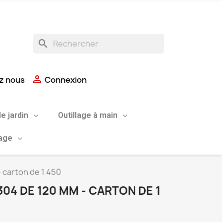
search

z nous
Connexion
de jardin
Outillage à main
uage
 carton de 1 450
304 DE 120 MM - CARTON DE 1