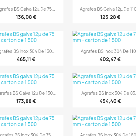
Aperçu rapide
Aperçu rapide


grafes BS Galva 12μ De 75...
Agrafes BS Galva 12μ De 110
136,08 €
125,28 €
(1)
(1)
Aperçu rapide
Aperçu rapide


grafes BS Inox 304 De 130...
Agrafes BS Inox 304 De 110.
465,11 €
402,47 €
(1)
(1)
Aperçu rapide
Aperçu rapide


rafes BS Galva 12μ De 150...
Agrafes BS Inox 304 De 85.
173,88 €
454,40 €
(1)
(1)
Aperçu rapide
Aperçu rapide


grafes BS Inox 304 De 75...
Agrafes BS Inox 304 De 160.