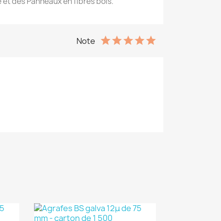
et des Panneaux en fibres bois.
Note
(1)