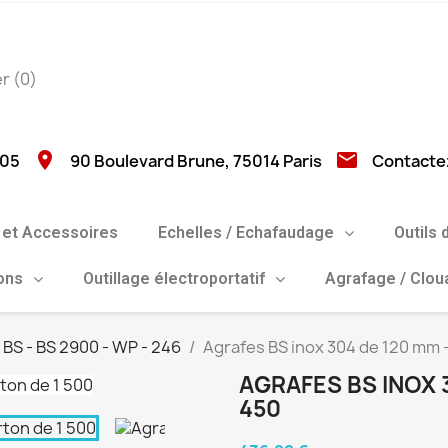
er
(0)
location_on
email
 05
90 Boulevard Brune, 75014 Paris
Contacte
et Accessoires
Echelles / Echafaudage
Outils 
ions
Outillage électroportatif
Agrafage / Clo
BS - BS 2900 - WP - 246
Agrafes BS inox 304 de 120 mm -
AGRAFES BS INOX 
450