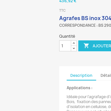
436,92 €
TTC
Agrafes BS inox 304 
CORRESPONDANCE : BS 2900
Quantité

AJOUTER
Description
Détai
Applications :
Idéale pour l'agrafage d
Bois,
fixation des pannea
d'isolation en cellulose,