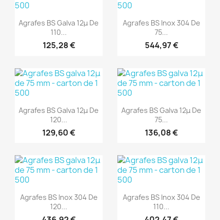
(1)
(1)
Aperçu rapide
Aperçu rapide


Agrafes BS Galva 12μ De
Agrafes BS Inox 304 De
110...
75...
125,28 €
544,97 €
(1)
(1)
Aperçu rapide
Aperçu rapide


Agrafes BS Galva 12μ De
Agrafes BS Galva 12μ De
120...
75...
129,60 €
136,08 €
(1)
(1)
Aperçu rapide
Aperçu rapide


Agrafes BS Inox 304 De
Agrafes BS Inox 304 De
120...
110...
436,92 €
402,47 €