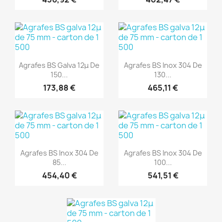
(1)
(1)
Aperçu rapide
Aperçu rapide


Agrafes BS Galva 12μ De
Agrafes BS Inox 304 De
150...
130...
173,88 €
465,11 €
(1)
(1)
Aperçu rapide
Aperçu rapide


Agrafes BS Inox 304 De
Agrafes BS Inox 304 De
85...
100...
454,40 €
541,51 €