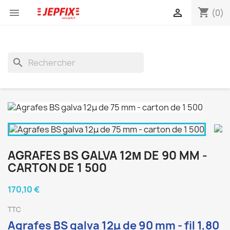
shopping_cart


(0)
search
AGRAFES BS GALVA 12Μ DE 90 MM -
CARTON DE 1 500
170,10 €
TTC
Agrafes BS galva 12μ de 90 mm - fil 1,80