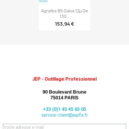
(1)
Aperçu rapide

Agrafes BS Galva 12μ De
130...
153,94 €
JEP - Outillage Professionnel
90 Boulevard Brune
75014 PARIS
+33 (0)1 45 45 65 05
service-client@jepfix.fr