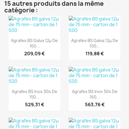
15 autres produits dans la même
catégorie :
(1)
(1)
Aperçu rapide
Aperçu rapide


Agrafes BS Galva 12μ De
Agrafes BS Galva 12μ De
160...
100...
209,09 €
119,88 €
(1)
(1)
Aperçu rapide
Aperçu rapide


Agrafes BS Inox 304 De
Agrafes BS Inox 304 De
150...
160...
529,31 €
563,76 €