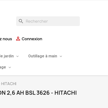
search

z nous
Connexion
de jardin
Outillage à main
uage
 - HITACHI
ON 2,6 AH BSL 3626 - HITACHI