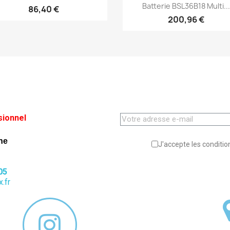
Aperçu rapide

Batterie BSL36B18 Multi..
86,40 €
200,96 €
sionnel
ne
J'accepte les condition
05
.fr