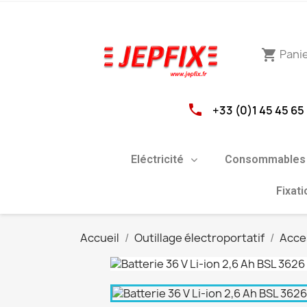
Pani
shopping_cart
phone
+33 (0)1 45 45 65
Eléctricité
Consommables 
Fixat
Accueil
Outillage électroportatif
Acce