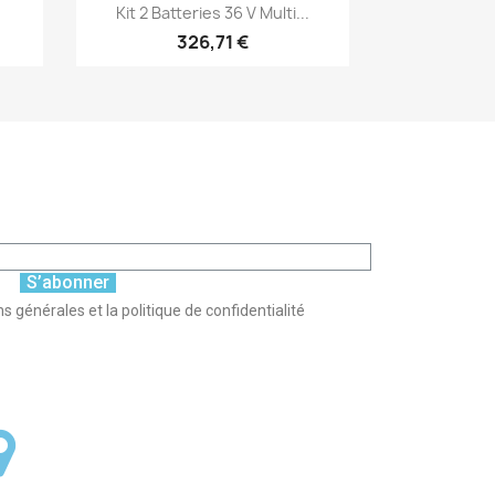
Aperçu rapide

.
Kit 2 Batteries 36 V Multi...
326,71 €
S’abonner
s générales et la politique de confidentialité