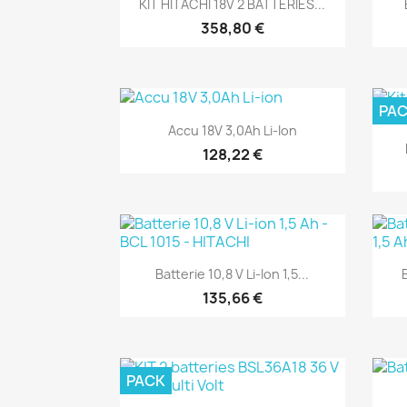

KIT HITACHI 18V 2 BATTERIES...
358,80 €
(1)
PA
Aperçu rapide

Accu 18V 3,0Ah Li-Ion
128,22 €
(1)
Aperçu rapide

Batterie 10,8 V Li-Ion 1,5...
135,66 €
PACK
(1)