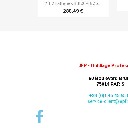
Aperçu rapide

KIT 2 Batteries BSL36A18 36...
288,49 €
JEP - Outillage Profes
90 Boulevard Bru
75014 PARIS
+33 (0)1 45 45 65 
service-client@jepfix