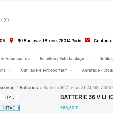
er
(0)
location_on
email
 05
90 Boulevard Brune, 75014 Paris
Contacte
et Accessoires
Echelles / Echafaudage
Outils 
ions
Outillage électroportatif
Agrafage / Clo
ssoires
Batteries
Batterie 36 V Li-ion 2,6 Ah BSL 3626
BATTERIE 36 V LI-I
586,80 €