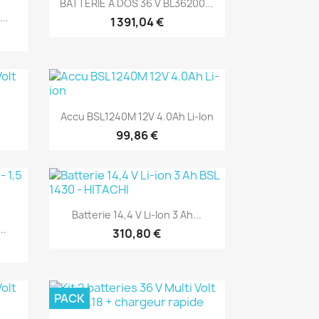

BATTERIE A DOS 36 V BL36200...
..
1 391,04 €
(1)
Aperçu rapide

.
Accu BSL1240M 12V 4.0Ah Li-Ion
99,86 €
(1)
Aperçu rapide

Batterie 14,4 V Li-Ion 3 Ah...
..
310,80 €
PACK
(1)