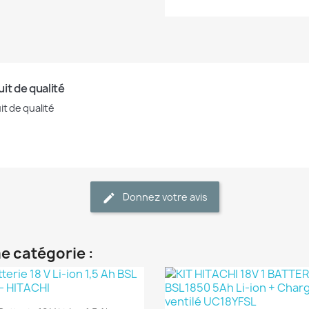
it de qualité
it de qualité
Donnez votre avis
e catégorie :
(1)
(1)
Aperçu rapide