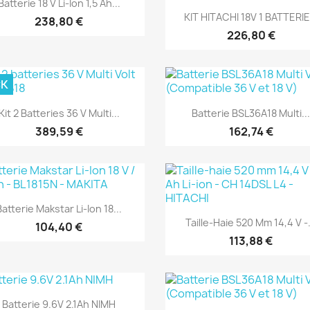

Batterie 18 V Li-Ion 1,5 Ah...
Aperçu rapide

KIT HITACHI 18V 1 BATTERIE.
238,80 €
226,80 €
CK
(1)
(1)
Aperçu rapide
Aperçu rapide


Kit 2 Batteries 36 V Multi...
Batterie BSL36A18 Multi..
389,59 €
162,74 €
(1)
(1)
Aperçu rapide

Batterie Makstar Li-Ion 18...
Aperçu rapide

Taille-Haie 520 Mm 14,4 V -.
104,40 €
113,88 €
(1)
(1)
Aperçu rapide

Batterie 9.6V 2.1Ah NIMH