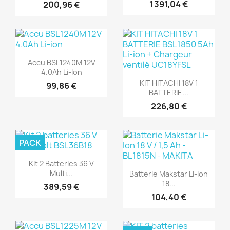
1 391,04 €
200,96 €
(1)
Aperçu rapide

Accu BSL1240M 12V
(1)
4.0Ah Li-Ion
Aperçu rapide

KIT HITACHI 18V 1
99,86 €
BATTERIE...
226,80 €
PACK
(1)
(1)
Aperçu rapide

Kit 2 Batteries 36 V
Aperçu rapide

Multi...
Batterie Makstar Li-Ion
18...
389,59 €
104,40 €