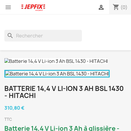
shopping_cart


(0)
search
BATTERIE 14,4 V LI-ION 3 AH BSL 1430
- HITACHI
310,80 €
TTC
Batterie 14,4 V Li-ion 3 Ah à glissière -