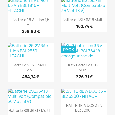
(1)
(1)
Aperçu rapide
Aperçu rapide


Batterie 18 V Li-Ion 1,5
Batterie BSL36A18 Multi...
Ah...
162,74 €
238,80 €
PACK
(1)
(1)
Aperçu rapide
Aperçu rapide


Batterie 25.2V 3Ah Li-
Kit 2 Batteries 36 V
Ion...
Multi...
464,74 €
326,71 €
(1)
(1)
Aperçu rapide

BATTERIE A DOS 36 V
Aperçu rapide

BL36200...
Batterie BSL36B18 Multi...