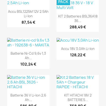
PACK
(1)
(1)
Aperçu rapide

Accu BSL1225M 12V 2.5Ah
Aperçu rapide

Li-Ion
KIT 2 Batteries BSL36A18
36...
87,54 €
288,49 €
(1)
(1)
Aperçu rapide

Accu 18V 3,0Ah Li-Ion
Aperçu rapide

Batterie Ni-Cd 9,6v 1,3
128,22 €
Ah...
102,24 €
(1)
(1)
Aperçu rapide
Aperçu rapide


Batterie 36 V Li-Ion 2,6
KIT HITACHI 18V 2
Ah...
BATTERIES...