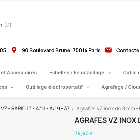
er
(0)
location_on
email
 05
90 Boulevard Brune, 75014 Paris
Contacte
et Accessoires
Echelles / Echafaudage
Outils 
ions
Outillage électroportatif
Agrafage / Clo
VZ - RAPID 13 - A/11 - A/19 - 37
Agrafes VZ inox de 8 mm -
AGRAFES VZ INOX 
75,60 €