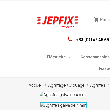
Pani
shopping_cart
phone
+33 (0)1 45 45 65
Eléctricité
Consommables 
Fixat
Accueil
Agrafage / Clouage
Agrafes