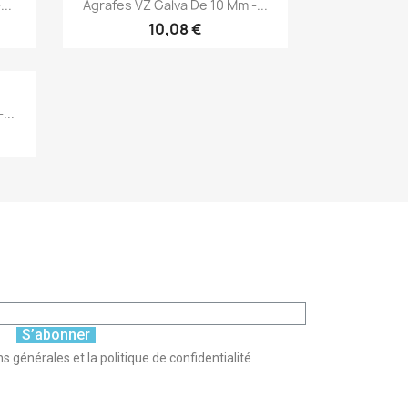
Aperçu rapide

..
Agrafes VZ Galva De 10 Mm -...
10,08 €
...
S’abonner
s générales et la politique de confidentialité