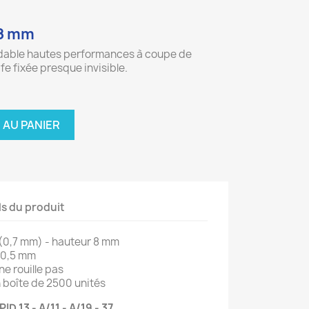
 8 mm
oxydable hautes performances à coupe de
rafe fixée presque invisible.
 AU PANIER
ls du produit
n (0,7 mm) - hauteur 8 mm
 10,5 mm
ne rouille pas
boîte de 2500 unités
 13 - A/11 - A/19 - 37