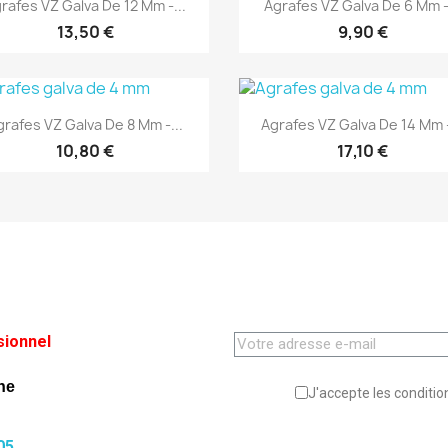
Aperçu rapide
Aperçu rapide


rafes VZ Galva De 12 Mm -...
Agrafes VZ Galva De 6 Mm -.
13,50 €
9,90 €
(1)
(1)
Aperçu rapide
Aperçu rapide


grafes VZ Galva De 8 Mm -...
Agrafes VZ Galva De 14 Mm -
10,80 €
17,10 €
sionnel
ne
J'accepte les condition
05