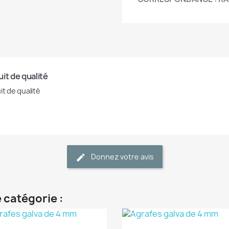
it de qualité
it de qualité
Donnez votre avis
 catégorie :
(1)
(1)