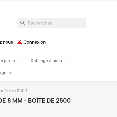
search

z nous
Connexion
de jardin
Outillage à main
uage
 boîte de 2500
DE 8 MM - BOÎTE DE 2500