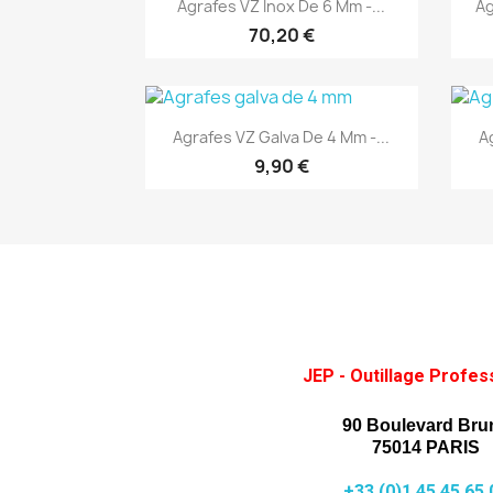
Aperçu rapide

Agrafes VZ Inox De 6 Mm -...
Ag
70,20 €
(1)
Aperçu rapide

Agrafes VZ Galva De 4 Mm -...
A
9,90 €
JEP - Outillage Profes
90 Boulevard Bru
75014 PARIS
+33 (0)1 45 45 65 