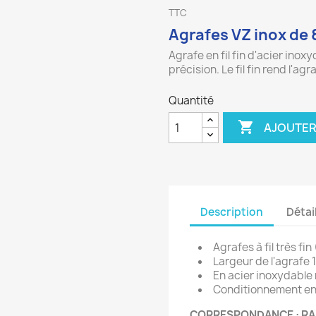
TTC
Agrafes VZ inox de
Agrafe en fil fin d'acier in
précision. Le fil fin rend l'ag
Quantité

AJOUTER
Description
Détai
Agrafes à fil très fi
Largeur de l'agrafe
En acier inoxydable
Conditionnement en 
CORRESPONDANCE : RAPID