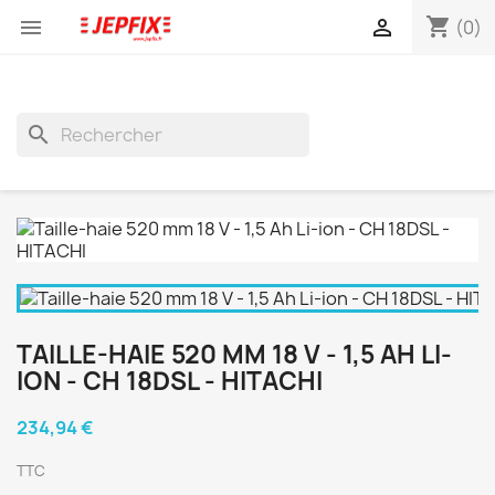
shopping_cart


(0)
search
TAILLE-HAIE 520 MM 18 V - 1,5 AH LI-
ION - CH 18DSL - HITACHI
234,94 €
TTC