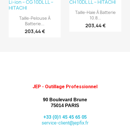
(1)
(1)
Aperçu rapide

Taille-Haie À Batterie
Aperçu rapide

10.8...
Taille-Pelouse À
Batterie...
203,44 €
203,44 €
JEP - Outillage Professionnel
90 Boulevard Brune
75014 PARIS
+33 (0)1 45 45 65 05
service-client@jepfix.fr