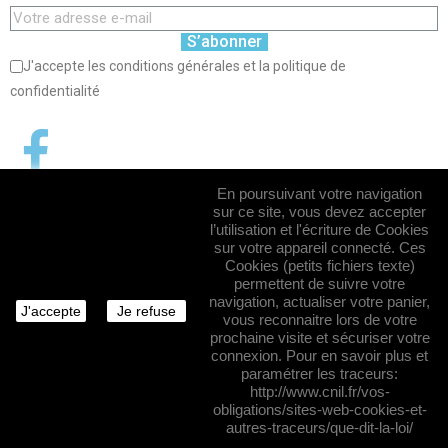
S’abonner
J'accepte les conditions générales et la politique de
confidentialité
En poursuivant votre navigation
sur ce site, vous devez accepter
l’utilisation et l'écriture de Cookies
sur votre appareil connecté. Ces
Cookies (petits fichiers texte)
permettent de suivre votre
navigation, actualiser votre panier,
J'accepte
Je refuse
vous reconnaitre lors de votre
prochaine visite et sécuriser votre
connexion. Pour en savoir plus et
paramétrer les traceurs:
http://www.cnil.fr/vos-
obligations/sites-web-cookies-et-
© 2026 - Logiciel e-commerce par PrestaShop™
autres-traceurs/que-dit-la-loi/