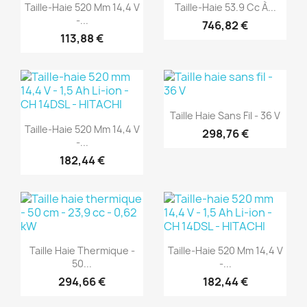
Aperçu rapide
Aperçu rapide


Taille-Haie 520 Mm 14,4 V
Taille-Haie 53.9 Cc À...
-...
746,82 €
113,88 €
(1)
(1)
Aperçu rapide

Taille Haie Sans Fil - 36 V
Aperçu rapide

Taille-Haie 520 Mm 14,4 V
298,76 €
-...
182,44 €
(1)
(1)
Aperçu rapide
Aperçu rapide


Taille Haie Thermique -
Taille-Haie 520 Mm 14,4 V
50...
-...
294,66 €
182,44 €