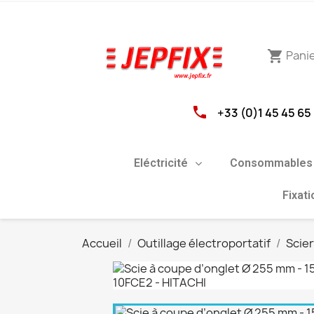
Pani
shopping_cart
phone
+33 (0)1 45 45 65
Eléctricité
Consommables 
Fixat
Accueil
Outillage électroportatif
Scie