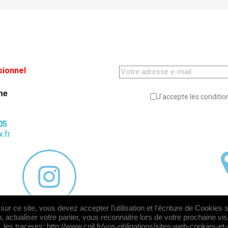
sionnel
ne
J'accepte les condition
05
.fr
ur ce site, vous devez accepter l’utilisation et l'écriture de Cookies 
, actualiser votre panier, vous reconnaitre lors de votre prochaine vi
© 2026 - Logiciel e-commerce par PrestaShop™
les traceurs: http://www.cnil.fr/vos-obligations/sites-web-cookies-et-a