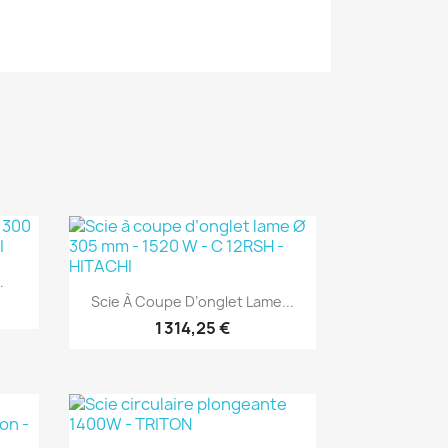
(1)
.
Aperçu rapide

Scie À Coupe D’onglet Lame...
1 314,25 €
(1)