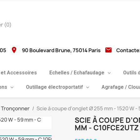
er
(0)
location_on
email
 05
90 Boulevard Brune, 75014 Paris
Contacte
et Accessoires
Echelles / Echafaudage
Outils 
ions
Outillage électroportatif
Agrafage / Clo
r Tronçonner
Scie à coupe d’onglet Ø 255 mm - 1520 W 
SCIE À COUPE D’ON
MM - C10FCE2UTZ 