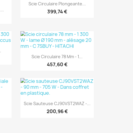
Aperçu rapide

Scie Circulaire Plongeante...
...
399,74 €
(1)
.
Aperçu rapide

Scie Circulaire 78 Mm - 1...
457,60 €
(1)
Aperçu rapide

Scie Sauteuse CJ90VST2WAZ -...
200,96 €