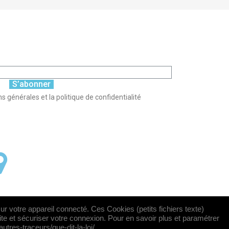
S’abonner
s générales et la politique de confidentialité
sur votre appareil connecté. Ces Cookies (petits fichiers texte)
site et sécuriser votre connexion. Pour en savoir plus et paramétrer
utres-traceurs/que-dit-la-loi/