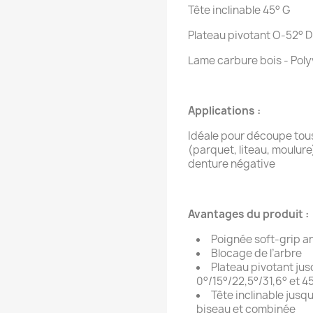
Tête inclinable 45° G
Plateau pivotant O-52° 
Lame carbure bois - Polyv
Applications :
Idéale pour découpe tous
(parquet, liteau, moulure
denture négative
Avantages du produit :
Poignée soft-grip an
Blocage de l’arbre
Plateau pivotant jus
0°/15°/22,5°/31,6° et 4
Tête inclinable jusq
biseau et combinée