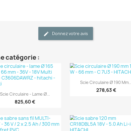
Donnez votre avis
e catégorie :
(1)
Aperçu rapide

Scie Circulaire Ø 190 Mm..
(1)
278,63 €
Aperçu rapide

Scie Circulaire - Lame Ø...
825,60 €
(1)
(1)