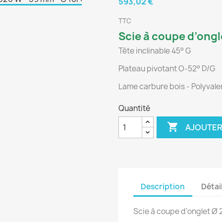
593,02 €
TTC
Scie à coupe d’ongl
Tête inclinable 45° G
Plateau pivotant O-52° D/G
Lame carbure bois - Polyvalen
Quantité

AJOUTER
Description
Détai
Scie à coupe d’onglet Ø