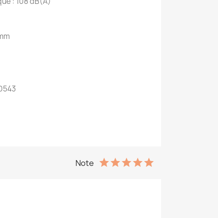
que : 108 dB(A)
1 mm
40543
Note