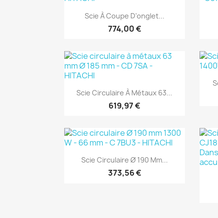
Aperçu rapide

Scie À Coupe D’onglet...
774,00 €
(1)
S
Aperçu rapide

Scie Circulaire À Métaux 63...
619,97 €
(1)
Aperçu rapide

Scie Circulaire Ø 190 Mm...
373,56 €