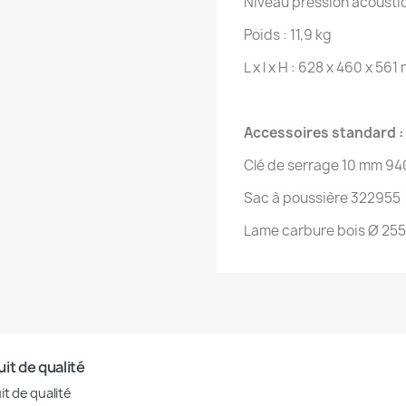
Niveau pression acousti
Poids : 11,9 kg
L x l x H : 628 x 460 x 56
Accessoires standard :
Clé de serrage 10 mm 9
Sac à poussière 322955
Lame carbure bois Ø 255
it de qualité
it de qualité