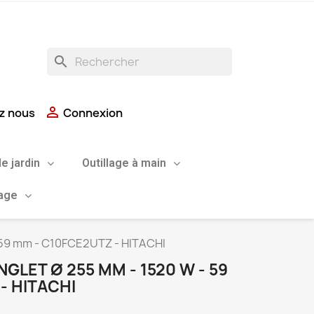
search

z nous
Connexion
de jardin
Outillage à main
uage
- 59 mm - C10FCE2UTZ - HITACHI
GLET Ø 255 MM - 1520 W - 59
- HITACHI