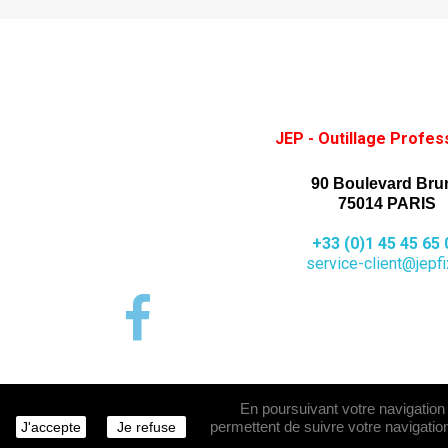
JEP - Outillage Profes
90 Boulevard Bru
75014 PARIS
+33 (0)1 45 45 65 
service-client@jepfix
En poursuivant votre navigation s
permettent de suivre votre navigation
J'accepte
Je refuse