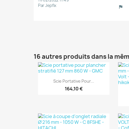
Par Jepfix
16 autres produits dans la mêm
(1)
Aperçu rapide

Scie Portative Pour...
164,10 €
(1)