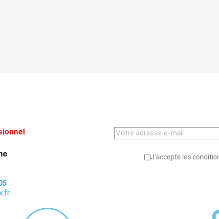
sionnel
ne
J'accepte les condition
05
.fr