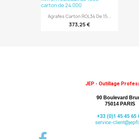
(1)
Aperçu rapide

Agrafes Carton ROL34 De 15...
373,25 €
JEP - Outillage Profes
90 Boulevard Bru
75014 PARIS
+33 (0)1 45 45 65 
service-client@jepfix