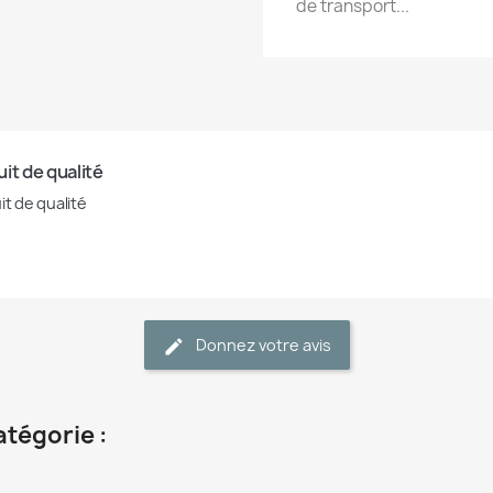
de transport...
it de qualité
it de qualité
Donnez votre avis
atégorie :