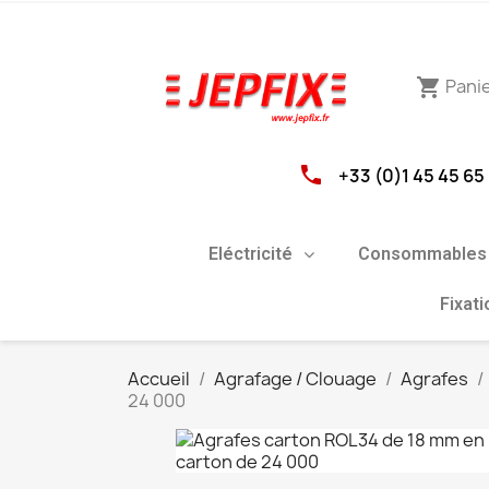
Pani
shopping_cart
phone
+33 (0)1 45 45 65
Eléctricité
Consommables 
Fixat
Accueil
Agrafage / Clouage
Agrafes
24 000