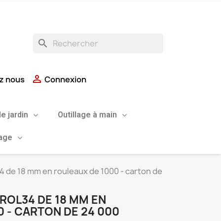
search

z nous
Connexion
de jardin
Outillage à main
uage
 de 18 mm en rouleaux de 1000 - carton de
ROL34 DE 18 MM EN
 - CARTON DE 24 000