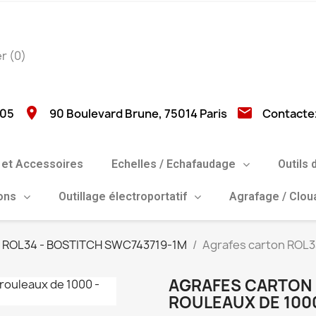
er
(0)
location_on
email
 05
90 Boulevard Brune, 75014 Paris
Contacte
et Accessoires
Echelles / Echafaudage
Outils 
ions
Outillage électroportatif
Agrafage / Clo
ROL34 - BOSTITCH SWC743719-1M
Agrafes carton ROL34
AGRAFES CARTON 
ROULEAUX DE 1000