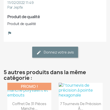
11/02/2022 11:49
Par Jepfix
Produit de qualité
Produit de qualité
Donnez votre avis
5 autres produits dans la même
catégorie :
PROMO !
(1)
(1)
Aperçu rapide
Aperçu rapide


Coffret De 31 Pièces
7 Tournevis De Précision
Manche...
À...