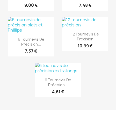
9,00 €
7,48 €
(1)
(1)
Aperçu rapide

12 Tournevis De
Aperçu rapide

Précision
6 Tournevis De
Précision...
10,99 €
7,37 €
(1)
Aperçu rapide

6 Tournevis De
Précision...
4,61 €