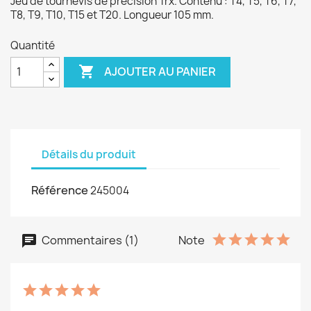
Jeu de tournevis de précision Trx. Contenu : T4, T5, T6, T7,
T8, T9, T10, T15 et T20. Longueur 105 mm.
Quantité

AJOUTER AU PANIER
Détails du produit
Référence
245004
Commentaires (1)
Note