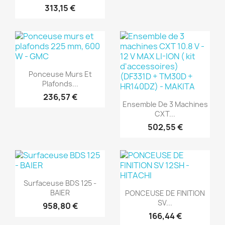
313,15 €
(1)
Aperçu rapide

Ponceuse Murs Et
Plafonds...
(1)
236,57 €
Aperçu rapide

Ensemble De 3 Machines
CXT...
502,55 €
(1)
(1)
Aperçu rapide

Surfaceuse BDS 125 -
Aperçu rapide

BAIER
PONCEUSE DE FINITION
SV...
958,80 €
166,44 €