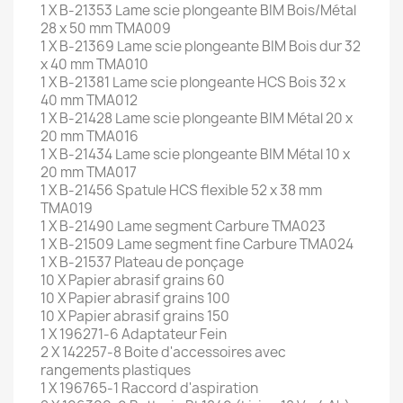
1 X B-21353 Lame scie plongeante BIM Bois/Métal
28 x 50 mm TMA009
1 X B-21369 Lame scie plongeante BIM Bois dur 32
x 40 mm TMA010
1 X B-21381 Lame scie plongeante HCS Bois 32 x
40 mm TMA012
1 X B-21428 Lame scie plongeante BIM Métal 20 x
20 mm TMA016
1 X B-21434 Lame scie plongeante BIM Métal 10 x
20 mm TMA017
1 X B-21456 Spatule HCS flexible 52 x 38 mm
TMA019
1 X B-21490 Lame segment Carbure TMA023
1 X B-21509 Lame segment fine Carbure TMA024
1 X B-21537 Plateau de ponçage
10 X Papier abrasif grains 60
10 X Papier abrasif grains 100
10 X Papier abrasif grains 150
1 X 196271-6 Adaptateur Fein
2 X 142257-8 Boite d'accessoires avec
rangements plastiques
1 X 196765-1 Raccord d'aspiration