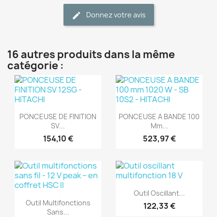
Donnez votre avis
16 autres produits dans la même
catégorie :
(1)
(1)
Aperçu rapide
Aperçu rapide


PONCEUSE DE FINITION
PONCEUSE A BANDE 100
SV...
Mm...
154,10 €
523,97 €
(1)
(1)
Aperçu rapide

Outil Oscillant...
Aperçu rapide

Outil Multifonctions
122,33 €
Sans...