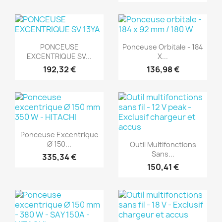
(1)
(1)
Aperçu rapide
Aperçu rapide


PONCEUSE
Ponceuse Orbitale - 184
EXCENTRIQUE SV...
X...
192,32 €
136,98 €
(1)
(1)
Aperçu rapide

Ponceuse Excentrique
Aperçu rapide

Ø 150...
Outil Multifonctions
Sans...
335,34 €
150,41 €
(1)