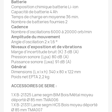
Batterie
Composition chimique batterie Li-ion
Capacité de batterie 4 Ah
Temps de charge en moyenne 36 min.
Nombre de batteries fournies 2
Cadence
Nombre d'oscillations 6000 à 20000 orb/min
Amplitude du mouvement
Angle d'oscillation 2 x 1,6 °
Niveaux d'exposition et de vibrations
Marge d'incertitude bruit (K) 3 dB (A)
Pression sonore (Lpa) 80 dB (A)
Puissance sonore (Lwa) 91 dB (A)
Général
Dimensions (L x l x h) 340 x 80 x 122 mm
Poids net EPTA 2,2 kg
ACCESSOIRES DE SERIE :
1 X B-21325 Lame segm BIM Bois/Métal moyeu
déporté Ø 85 mm TMA006
1 X B-21331 Lame segm HCS Bois moyeu déporté
Ø 85 mm TMA007