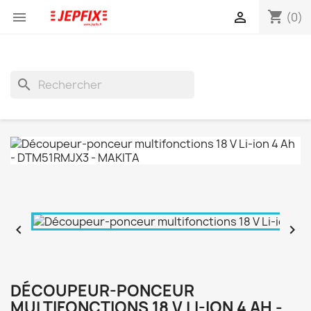
shopping_cart


(0)
search


DÉCOUPEUR-PONCEUR
MULTIFONCTIONS 18 V LI-ION 4 AH -