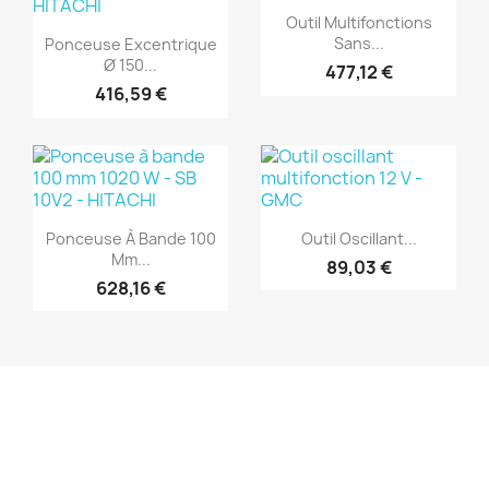
(1)
Aperçu rapide

Outil Multifonctions
Aperçu rapide

Sans...
Ponceuse Excentrique
Ø 150...
477,12 €
416,59 €
(1)
(1)
Aperçu rapide
Aperçu rapide


Ponceuse À Bande 100
Outil Oscillant...
Mm...
89,03 €
628,16 €