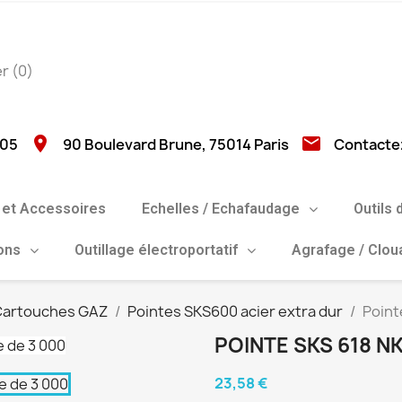
er
(0)
location_on
email
 05
90 Boulevard Brune, 75014 Paris
Contacte
et Accessoires
Echelles / Echafaudage
Outils 
ions
Outillage électroportatif
Agrafage / Clo
 Cartouches GAZ
Pointes SKS600 acier extra dur
Point
POINTE SKS 618 NK
23,58 €