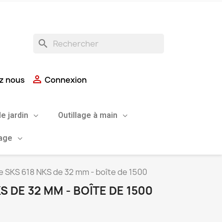
search

z nous
Connexion
de jardin
Outillage à main
uage
e SKS 618 NKS de 32 mm - boîte de 1500
S DE 32 MM - BOÎTE DE 1500