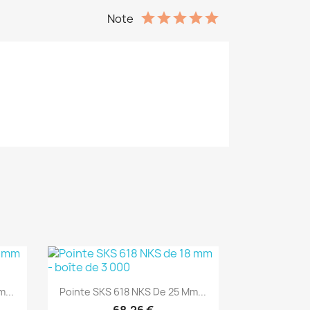
Note
(1)
Aperçu rapide

...
Pointe SKS 618 NKS De 25 Mm...