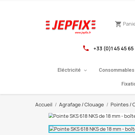
Pani
shopping_cart
phone
+33 (0)1 45 45 65
Eléctricité
Consommables 
Fixat
Accueil
Agrafage / Clouage
Pointes /