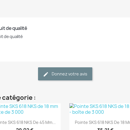
it de qualité
it de qualité
Donnez votre avis
 catégorie :
(1)
(1)
Aperçu rapide
Aperçu rapide


inte SKS 618 NKS De 45 Mm...
Pointe SKS 618 NKS De 18 Mm