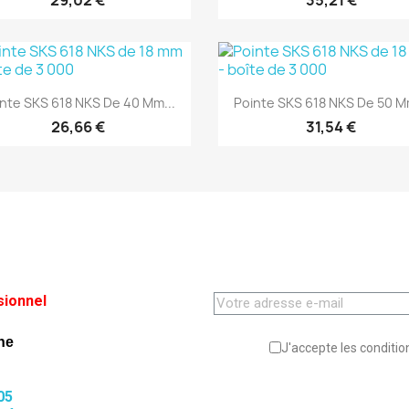
29,02 €
35,21 €
(1)
(1)
Aperçu rapide
Aperçu rapide


nte SKS 618 NKS De 40 Mm...
Pointe SKS 618 NKS De 50 Mm
26,66 €
31,54 €
sionnel
ne
J'accepte les condition
05