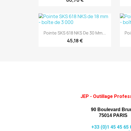
60,70 €
(1)
Aperçu rapide

Pointe SKS 618 NKS De 30 Mm...
Poi
45,18 €
JEP - Outillage Profes
90 Boulevard Bru
75014 PARIS
+33 (0)1 45 45 65 