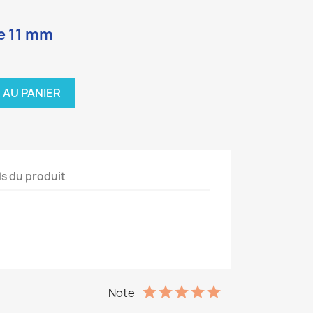
e 11 mm
 AU PANIER
ls du produit
Note