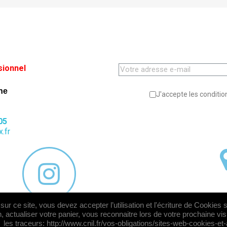
sionnel
ne
J'accepte les condition
05
.fr
ur ce site, vous devez accepter l’utilisation et l'écriture de Cookies 
, actualiser votre panier, vous reconnaitre lors de votre prochaine vi
© 2026 - Logiciel e-commerce par PrestaShop™
les traceurs: http://www.cnil.fr/vos-obligations/sites-web-cookies-et-a