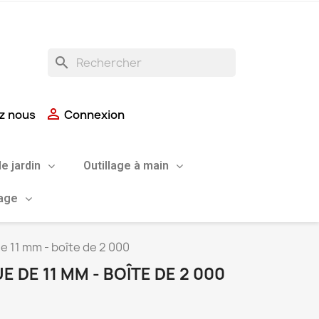
search

z nous
Connexion
de jardin
Outillage à main
uage
e 11 mm - boîte de 2 000
 DE 11 MM - BOÎTE DE 2 000