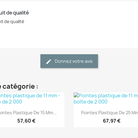
it de qualité
it de qualité
Donnez votre avis
 catégorie :
(1)
(1)
Aperçu rapide
Aperçu rapide


intes Plastique De 15 Mm...
Pointes Plastique De 25 Mm
57,60 €
67,97 €