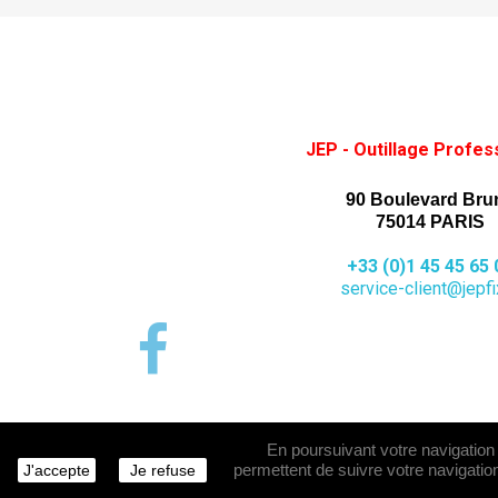
JEP - Outillage Profes
90 Boulevard Bru
75014 PARIS
+33 (0)1 45 45 65 
service-client@jepfix
En poursuivant votre navigation s
permettent de suivre votre navigation
J'accepte
Je refuse