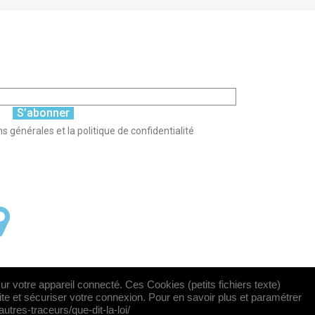
S’abonner
s générales et la politique de confidentialité
sur votre appareil connecté. Ces Cookies (petits fichiers texte)
site et sécuriser votre connexion. Pour en savoir plus et paramétrer
utres-traceurs/que-dit-la-loi/