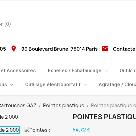
er
(0)
location_on
email
 05
90 Boulevard Brune, 75014 Paris
Contacte
et Accessoires
Echelles / Echafaudage
Outils 
ions
Outillage électroportatif
Agrafage / Clo
 Cartouches GAZ
Pointes plastique
Pointes plastique d
POINTES PLASTIQUE
54,72 €