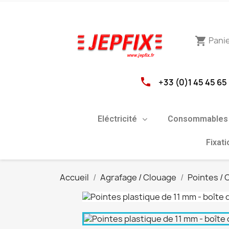
Pani
shopping_cart
phone
+33 (0)1 45 45 65
Eléctricité
Consommables 
Fixat
Accueil
Agrafage / Clouage
Pointes /