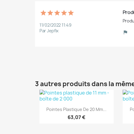
Produ
Produ
11/02/2022 11:49
Par Jepfix
3 autres produits dans la même
(1)
Aperçu rapide

Pointes Plastique De 20 Mm...
Po
63,07 €