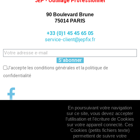
JEP - Outillage Professionnel
90 Boulevard Brune
75014 PARIS
+33 (0)1 45 45 65 05
service-client@jepfix.fr
S’abonner
J'accepte les conditions générales et la politique de
confidentialité
En poursuivant votre navigation
sur ce site, vous devez accepter
l’utilisation et l'écriture de Cookies
sur votre appareil connecté. Ces
Cookies (petits fichiers texte)
permettent de suivre votre