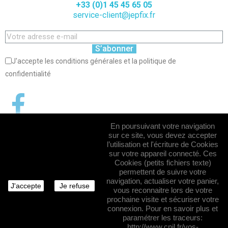
+33 (0)1 45 45 65 05
service-client@jepfix.fr
S’abonner
J'accepte les conditions générales et la politique de
confidentialité
En poursuivant votre navigation
sur ce site, vous devez accepter
l’utilisation et l'écriture de Cookies
sur votre appareil connecté. Ces
Cookies (petits fichiers texte)
permettent de suivre votre
navigation, actualiser votre panier,
J'accepte
Je refuse
vous reconnaitre lors de votre
prochaine visite et sécuriser votre
connexion. Pour en savoir plus et
paramétrer les traceurs:
http://www.cnil.fr/vos-