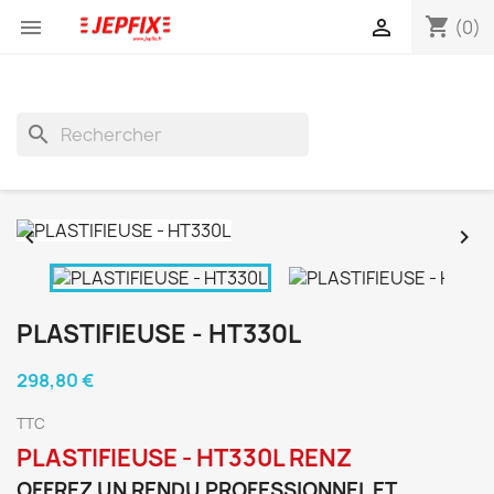
shopping_cart


(0)
search


PLASTIFIEUSE - HT330L
298,80 €
TTC
PLASTIFIEUSE - HT330L RENZ
OFFREZ UN RENDU PROFESSIONNEL ET