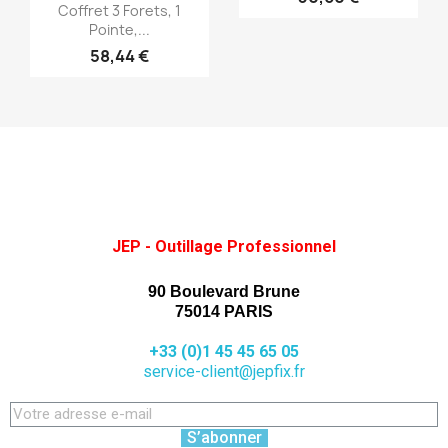
Aperçu rapide

Coffret 3 Forets, 1
Pointe,...
58,44 €
JEP - Outillage Professionnel
90 Boulevard Brune
75014 PARIS
+33 (0)1 45 45 65 05
service-client@jepfix.fr
S’abonner