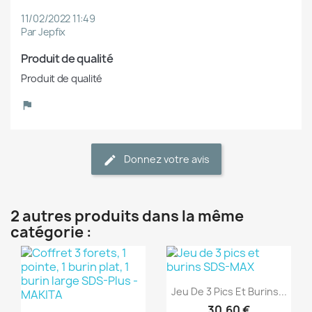
11/02/2022 11:49
Par Jepfix
Produit de qualité
Produit de qualité
Donnez votre avis
2 autres produits dans la même
catégorie :
(1)
Aperçu rapide

Jeu De 3 Pics Et Burins...
(1)
30,60 €