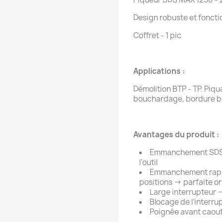
Design robuste et foncti
Coffret - 1 pic
Applications :
Démolition BTP - TP. Piq
bouchardage, bordure b
Avantages du produit :
Emmanchement SDS MA
l’outil
Emmanchement rapide
positions → parfaite or
Large interrupteur 
Blocage de l’interru
Poignée avant caout