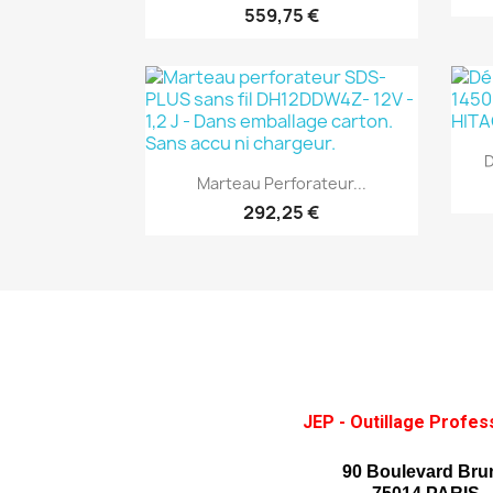
559,75 €
(1)
D
Aperçu rapide

Marteau Perforateur...
292,25 €
JEP - Outillage Profes
90 Boulevard Bru