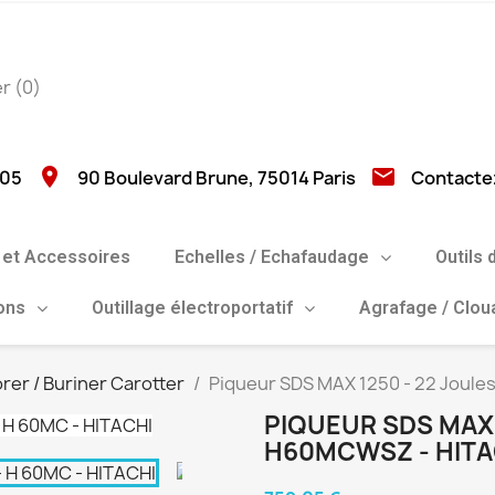
er
(0)
location_on
email
 05
90 Boulevard Brune, 75014 Paris
Contacte
et Accessoires
Echelles / Echafaudage
Outils 
ions
Outillage électroportatif
Agrafage / Clo
rer / Buriner Carotter
Piqueur SDS MAX 1250 - 22 Joule
PIQUEUR SDS MAX 
H60MCWSZ - HITA