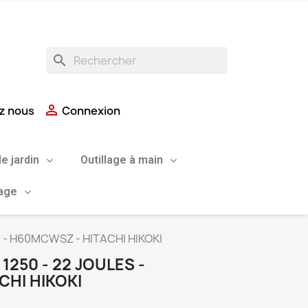
search

z nous
Connexion
de jardin
Outillage à main
uage
s - H60MCWSZ - HITACHI HIKOKI
1250 - 22 JOULES -
CHI HIKOKI