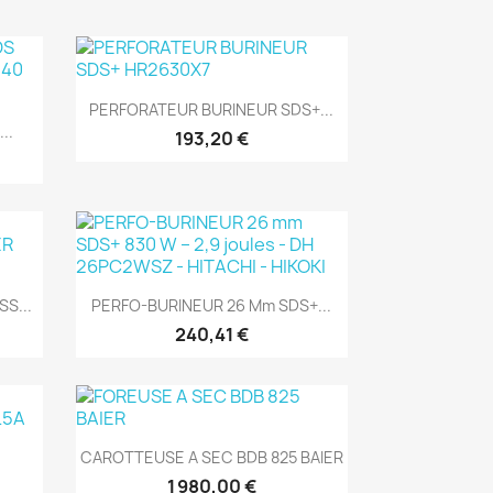
(1)
Aperçu rapide

PERFORATEUR BURINEUR SDS+...
..
193,20 €
(1)
Aperçu rapide

S...
PERFO-BURINEUR 26 Mm SDS+...
240,41 €
(3)
Aperçu rapide

CAROTTEUSE A SEC BDB 825 BAIER
1 980,00 €