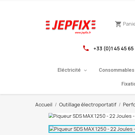
Pani
shopping_cart
phone
+33 (0)1 45 45 65
Eléctricité
Consommables 
Fixat
Accueil
Outillage électroportatif
Perfo