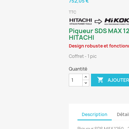
752,05 €
TTC
Piqueur SDS MAX 125
HITACHI
Design robuste et fonction
Coffret - 1 pic
Quantité

AJOUTER
Description
Détai
Piqueur SDS MAX 1250 - 