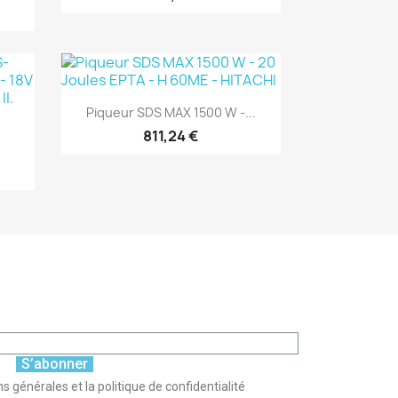
(1)
Aperçu rapide

Piqueur SDS MAX 1500 W -...
811,24 €
S’abonner
s générales et la politique de confidentialité