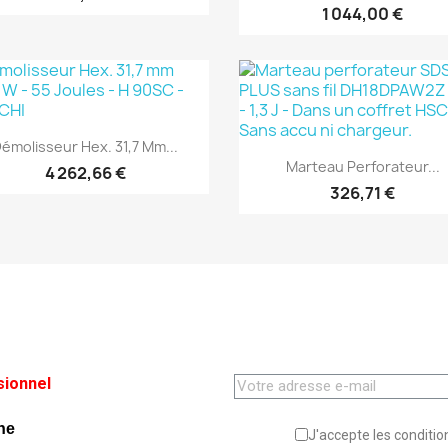
1 044,00 €
(1)
(1)
Aperçu rapide

émolisseur Hex. 31,7 Mm...
Aperçu rapide

Marteau Perforateur...
4 262,66 €
326,71 €
sionnel
ne
J'accepte les condition