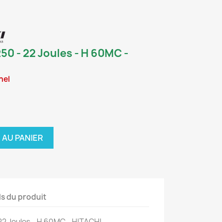
0 - 22 Joules - H 60MC -
nel
 AU PANIER
ls du produit
22 Joules - H 60MC - HITACHI