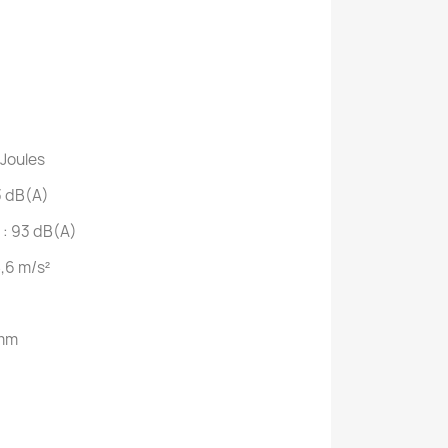
 Joules
3 dB(A)
 : 93 dB(A)
8,6 m/s²
 mm