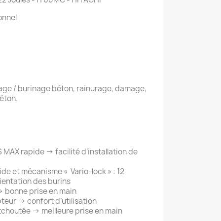
onnel
uage / burinage béton, rainurage, damage,
éton.
X rapide → facilité d’installation de
 et mécanisme « Vario-lock » : 12
ientation des burins
→ bonne prise en main
pteur → confort d’utilisation
choutée → meilleure prise en main