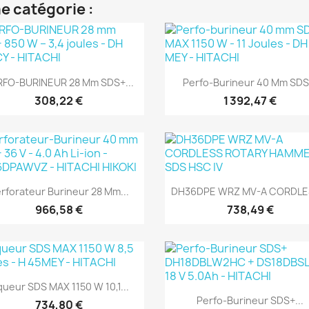
e catégorie :
(1)
(1)
Aperçu rapide
Aperçu rapide


FO-BURINEUR 28 Mm SDS+...
Perfo-Burineur 40 Mm SDS.
308,22 €
1 392,47 €
(1)
(1)
Aperçu rapide
Aperçu rapide


rforateur Burineur 28 Mm...
DH36DPE WRZ MV-A CORDLES
966,58 €
738,49 €
(1)
(1)
Aperçu rapide

queur SDS MAX 1150 W 10,1...
Aperçu rapide

Perfo-Burineur SDS+...
734,80 €