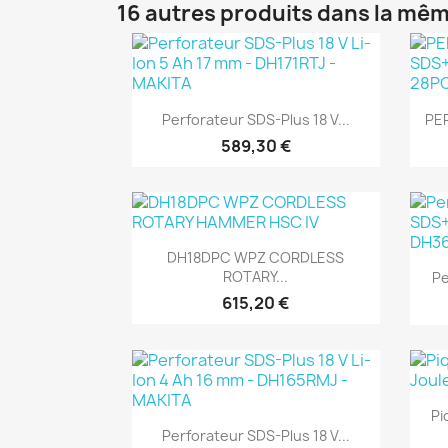
16 autres produits dans la mêm
(1)
Aperçu rapide

Perforateur SDS-Plus 18 V...
PER
589,30 €
(1)
Aperçu rapide

DH18DPC WPZ CORDLESS
ROTARY...
Pe
615,20 €
(1)
Pi
Aperçu rapide

Perforateur SDS-Plus 18 V...