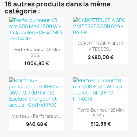
16 autres produits dans la même
catégorie :
(1)
(1)
Aperçu rapide

CAROTTEUSE A SEC 2
Aperçu rapide

VITESSES...
Perfo-Burineur 45 Mm
SDS...
2 480,00 €
1 004,80 €
(1)
(1)
Aperçu rapide

Perfo-Burineur 28 Mm
Aperçu rapide

SDS +...
Marteau - Perforateur...
512,88 €
940,68 €