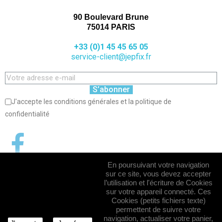
90 Boulevard Brune
75014 PARIS
+33 (0)1 45 45 65 05
service-client@jepfix.fr
S’abonner
J'accepte les conditions générales et la politique de
confidentialité
En poursuivant votre navigation
sur ce site, vous devez accepter
l’utilisation et l'écriture de Cookies
sur votre appareil connecté. Ces
Cookies (petits fichiers texte)
permettent de suivre votre
navigation, actualiser votre panier,