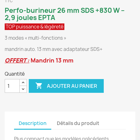
TTC
Perfo-burineur 26 mm SDS +830 W –
2,9 joules EPTA
TOP puissance & légèreté
3 modes « multi-fonctions »
mandrin auto. 13 mm avec adaptateur SDS+
OFFERT :
Mandrin 13 mm
Quantité

AJOUTER AU PANIER
Description
Détails du produit
Plus compact que les modèles précédents