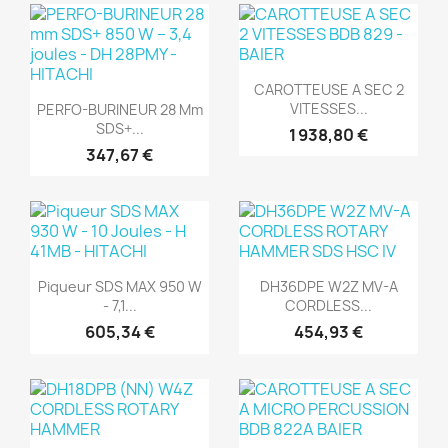
(1)
(1)
Aperçu rapide

CAROTTEUSE A SEC 2
Aperçu rapide

VITESSES...
PERFO-BURINEUR 28 Mm
SDS+...
1 938,80 €
347,67 €
(1)
(1)
Aperçu rapide
Aperçu rapide


Piqueur SDS MAX 950 W
DH36DPE W2Z MV-A
- 7,1...
CORDLESS...
605,34 €
454,93 €
(1)
(1)