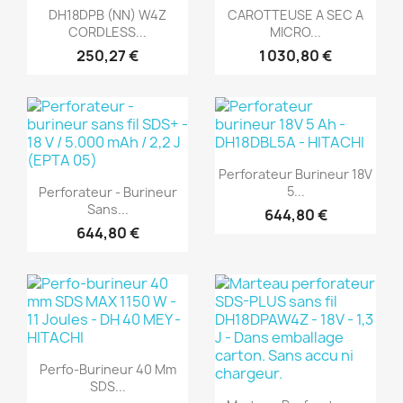
Aperçu rapide
Aperçu rapide


DH18DPB (NN) W4Z
CAROTTEUSE A SEC A
CORDLESS...
MICRO...
250,27 €
1 030,80 €
(1)
(1)
Aperçu rapide

Perforateur Burineur 18V
Aperçu rapide

5...
Perforateur - Burineur
Sans...
644,80 €
644,80 €
(1)
Aperçu rapide

Perfo-Burineur 40 Mm
(1)
SDS...
Aperçu rapide
