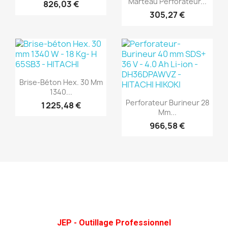
Marteau Perforateur...
826,03 €
305,27 €
(1)
Aperçu rapide

Brise-Béton Hex. 30 Mm
(1)
1340...
Aperçu rapide

Perforateur Burineur 28
1 225,48 €
Mm...
966,58 €
JEP - Outillage Professionnel