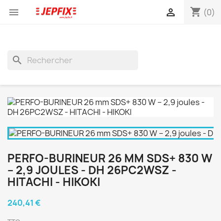
shopping_cart


(0)
search
PERFO-BURINEUR 26 MM SDS+ 830 W
– 2,9 JOULES - DH 26PC2WSZ -
HITACHI - HIKOKI
240,41 €