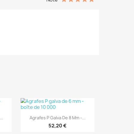
(1)
Aperçu rapide

..
Agrafes P Galva De 8 Mm -...
52,20 €