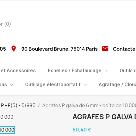
er
(0)
location_on
email
 05
90 Boulevard Brune, 75014 Paris
Contacte
et Accessoires
Echelles / Echafaudage
Outils 
ions
Outillage électroportatif
Agrafage / Clo
P - F(5) - 5/980
Agrafes P galva de 6 mm - boîte de 10 00
AGRAFES P GALVA D
50,40 €