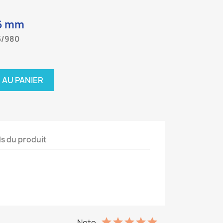
 6 mm
5/980
 AU PANIER
ls du produit
Note