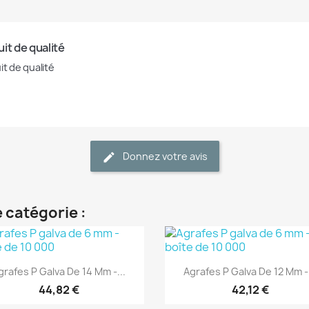
it de qualité
it de qualité
Donnez votre avis
 catégorie :
(1)
(1)
Aperçu rapide
Aperçu rapide


grafes P Galva De 14 Mm -...
Agrafes P Galva De 12 Mm -.
44,82 €
42,12 €