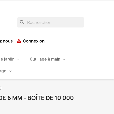
search

z nous
Connexion
de jardin
Outillage à main
uage
0
E 6 MM - BOÎTE DE 10 000