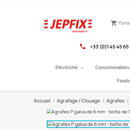
Pani
shopping_cart
phone
+33 (0)1 45 45 65
Eléctricité
Consommables 
Fixat
Accueil
Agrafage / Clouage
Agrafes