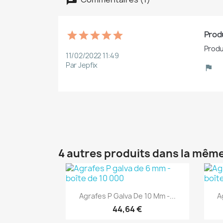
Produ
Produ
11/02/2022 11:49
Par Jepfix
4 autres produits dans la même
(1)
Aperçu rapide

Agrafes P Galva De 10 Mm -...
A
44,64 €