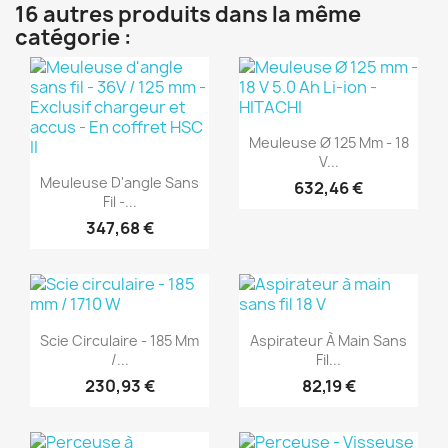
16 autres produits dans la même
catégorie :
(1)
Aperçu rapide

Meuleuse Ø 125 Mm - 18
(1)
V...
Aperçu rapide

Meuleuse D'angle Sans
632,46 €
Fil -...
347,68 €
(1)
(1)
Aperçu rapide
Aperçu rapide


Scie Circulaire - 185 Mm
Aspirateur À Main Sans
/...
Fil...
230,93 €
82,19 €