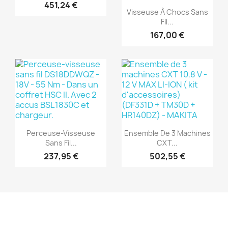
451,24 €
Aperçu rapide

Visseuse À Chocs Sans
Fil...
167,00 €
(1)
(1)
Aperçu rapide
Aperçu rapide


Perceuse-Visseuse
Ensemble De 3 Machines
Sans Fil...
CXT...
237,95 €
502,55 €