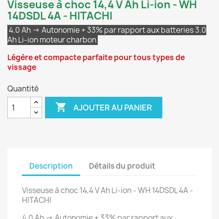
Visseuse à choc 14,4 V Ah Li-ion - WH
14DSDL 4A - HITACHI
4.0 Ah → Autonomie + 33% par rapport aux batteries 3.0
Ah Li-ion moteur charbon
Légère et compacte parfaite pour tous types de
vissage
Quantité

AJOUTER AU PANIER
Description
Détails du produit
Visseuse à choc 14,4 V Ah Li-ion - WH 14DSDL 4A -
HITACHI
4.0 Ah → Autonomie + 33% par rapport aux