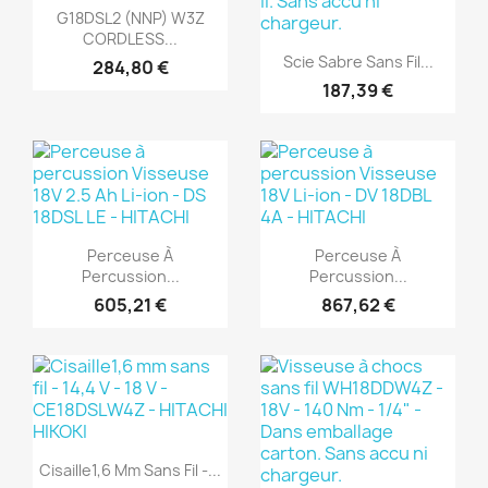
Aperçu rapide

G18DSL2 (NNP) W3Z
(1)
CORDLESS...
Aperçu rapide

Scie Sabre Sans Fil...
284,80 €
187,39 €
(1)
(1)
Aperçu rapide
Aperçu rapide


Perceuse À
Perceuse À
Percussion...
Percussion...
605,21 €
867,62 €
(1)
Aperçu rapide

Cisaille1,6 Mm Sans Fil -...
(1)