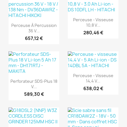
(1)
(1)
Aperçu rapide

Perceuse - Visseuse
Aperçu rapide

10,8 V...
Perceuse À Percussion
36 V...
280,46 €
657,12 €
(1)
(1)
Aperçu rapide

Perceuse - Visseuse
Aperçu rapide

14,4 V...
Perforateur SDS-Plus 18
V...
638,02 €
589,30 €
(1)