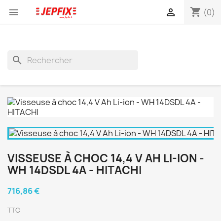
shopping_cart


(0)
search
VISSEUSE À CHOC 14,4 V AH LI-ION -
WH 14DSDL 4A - HITACHI
716,86 €
TTC