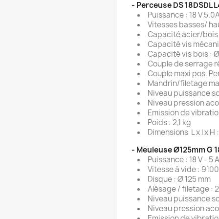
- Perceuse DS 18DSDL L
Puissance : 18 V 5.0A
Vitesses basses/ hau
Capacité acier/bois
Capacité vis mécan
Capacité vis bois : 
Couple de serrage ré
Couple maxi pos. Pe
Mandrin/filetage man
Niveau puissance s
Niveau pression aco
Emission de vibratio
Poids : 2,1 kg
Dimensions L x l x H
- Meuleuse Ø125mm G 1
Puissance : 18 V - 5 
Vitesse à vide : 9100
Disque : Ø 125 mm
Alésage / filetage :
Niveau puissance so
Niveau pression aco
Emission de vibratio