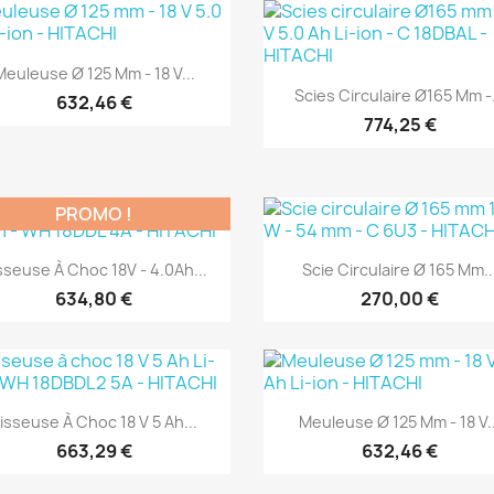
(1)
(1)
Aperçu rapide

Meuleuse Ø 125 Mm - 18 V...
Aperçu rapide

Scies Circulaire Ø165 Mm -.
632,46 €
774,25 €
PROMO !
(1)
(1)
Aperçu rapide
Aperçu rapide


sseuse À Choc 18V - 4.0Ah...
Scie Circulaire Ø 165 Mm..
634,80 €
270,00 €
(1)
(1)
Aperçu rapide
Aperçu rapide


isseuse À Choc 18 V 5 Ah...
Meuleuse Ø 125 Mm - 18 V..
663,29 €
632,46 €