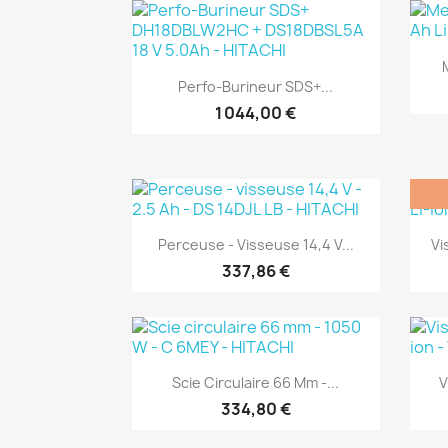
(1)
Aperçu rapide

Perfo-Burineur SDS+...
1 044,00 €
(1)
Aperçu rapide

Perceuse - Visseuse 14,4 V...
Vi
337,86 €
(1)
Aperçu rapide

Scie Circulaire 66 Mm -...
V
334,80 €