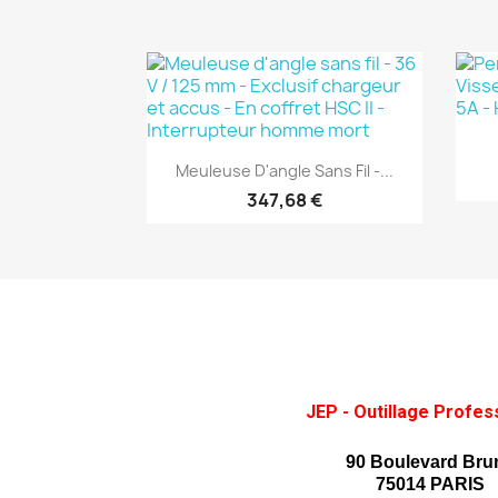
(1)
Aperçu rapide

Meuleuse D'angle Sans Fil -...
347,68 €
JEP - Outillage Profes
90 Boulevard Bru
75014 PARIS