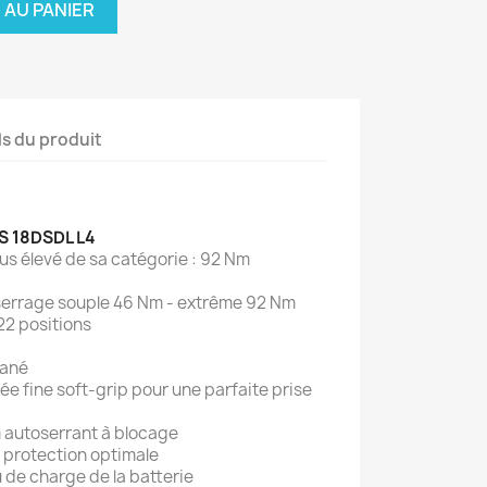
 AU PANIER
ls du produit
DS 18DSDL L4
us élevé de sa catégorie : 92 Nm
serrage souple 46 Nm - extrême 92 Nm
22 positions
tané
e fine soft-grip pour une parfaite prise
 autoserrant à blocage
 protection optimale
 de charge de la batterie