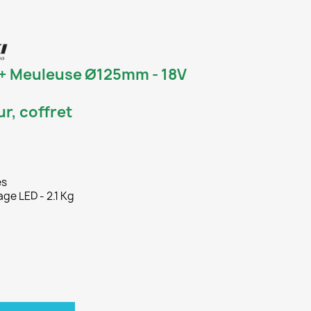
 + Meuleuse Ø125mm - 18V
r, coffret
es
age LED - 2.1 Kg