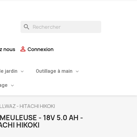
search

z nous
Connexion
de jardin
Outillage à main
uage
DLLWAZ - HITACHI HIKOKI
MEULEUSE - 18V 5.0 AH -
ACHI HIKOKI