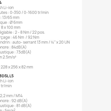
4
h Li-ion
tes : 0-350 / 0-1600 tr/min
 : 13/65 mm
ique : Ø 6mm
Ø 8 x 100 mm
glable : 2 - 8 Nm / 22 pos.
rçage : 46 Nm / 92 Nm
drin : auto- serrant 13 mm / ½’’ x 20 UN
onore : 84dB(A)
ustique : 73dB(A)
n 2.5m/s²
 : 228 x 256 x 82 mm
8DSL L5
Ah Li-ion
 tr/min
 22,2 mm / M14
nore : 92 dB(A)
ustique : 81 dB(A)
2
n : 5m/s