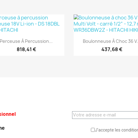
(1)
(1)
Aperçu rapide
Aperçu rapide


Perceuse À Percussion...
Boulonneuse À Choc 36 V.
818,41 €
437,68 €
sionnel
ne
J'accepte les condition