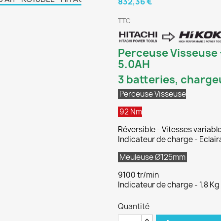
832,36 €
TTC
Perceuse Visseuse
5.0AH
3 batteries, chargeu
Perceuse Visseuse
92 Nm
Réversible - Vitesses variabl
Indicateur de charge - Eclair
Meuleuse Ø125mm
9100 tr/min
Indicateur de charge - 1.8 Kg
Quantité