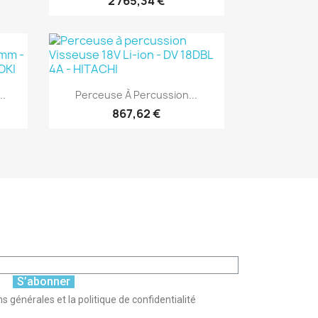
2 765,34 €
(1)
Aperçu rapide

..
Perceuse À Percussion...
867,62 €
S’abonner
s générales et la politique de confidentialité