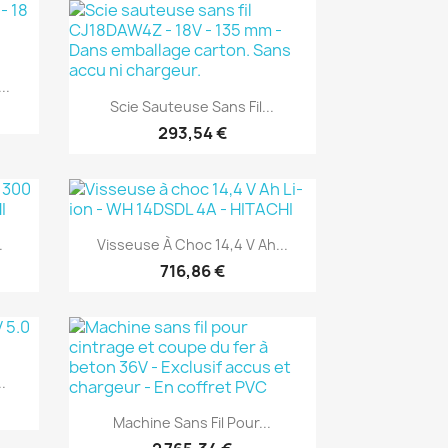
(1)
..
Aperçu rapide

Scie Sauteuse Sans Fil...
293,54 €
(1)
Aperçu rapide

.
Visseuse À Choc 14,4 V Ah...
716,86 €
.
(1)
Aperçu rapide

Machine Sans Fil Pour...