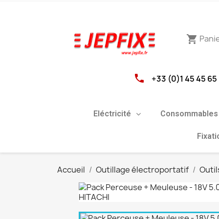
Pani
shopping_cart
phone
+33 (0)1 45 45 65
Eléctricité
Consommables 
Fixat
Accueil
Outillage électroportatif
Outil