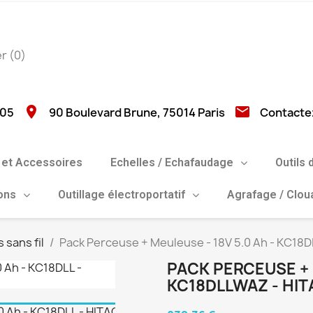
er
(0)
location_on
email
 05
90 Boulevard Brune, 75014 Paris
Contacte
et Accessoires
Echelles / Echafaudage
Outils 
ions
Outillage électroportatif
Agrafage / Clo
s sans fil
Pack Perceuse + Meuleuse - 18V 5.0 Ah - KC18
PACK PERCEUSE + 
KC18DLLWAZ - HIT