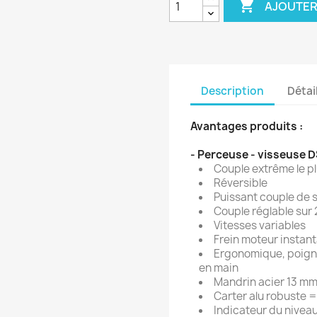

AJOUTER
Description
Détai
Avantages produits :
- Perceuse - visseuse 
Couple extrême le pl
Réversible
Puissant couple de 
Couple réglable sur 
Vitesses variables
Frein moteur instan
Ergonomique, poigné
en main
Mandrin acier 13 mm
Carter alu robuste =
Indicateur du niveau