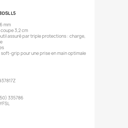
8DSL L5
66 mm
 coupe 3,2 cm
util assuré par triple protections : charge,
ge
es
 soft-grip pour une prise en main optimale
 937817Z
2
1850) 335786
CYFSL