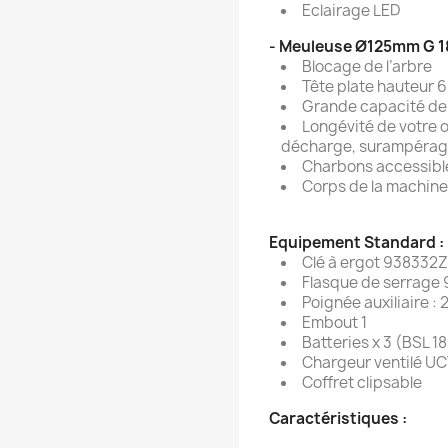
Eclairage LED
- Meuleuse Ø125mm G 1
Blocage de l’arbre
Tête plate hauteur 
Grande capacité de
Longévité de votre o
décharge, surampéra
Charbons accessibl
Corps de la machine
Equipement Standard :
Clé à ergot 938332Z
Flasque de serrage
Poignée auxiliaire : 
Embout 1
Batteries x 3 (BSL 
Chargeur ventilé U
Coffret clipsable
Caractéristiques :