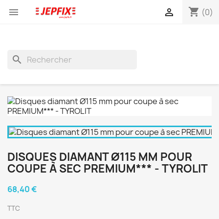
shopping_cart


(0)
search
DISQUES DIAMANT Ø115 MM POUR
COUPE À SEC PREMIUM*** - TYROLIT
68,40 €
TTC