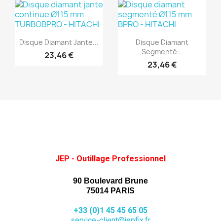
(1)
(1)
Aperçu rapide
Aperçu rapide


Disque Diamant Jante...
Disque Diamant
Segmenté...
23,46 €
23,46 €
JEP - Outillage Professionnel
90 Boulevard Brune
75014 PARIS
+33 (0)1 45 45 65 05
service-client@jepfix.fr