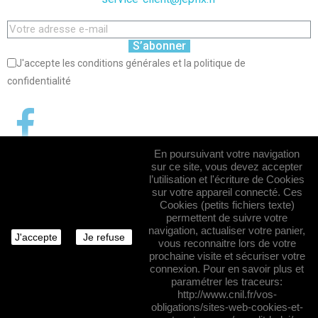
S’abonner
J'accepte les conditions générales et la politique de
confidentialité
En poursuivant votre navigation
sur ce site, vous devez accepter
l’utilisation et l'écriture de Cookies
sur votre appareil connecté. Ces
Cookies (petits fichiers texte)
permettent de suivre votre
navigation, actualiser votre panier,
J'accepte
Je refuse
vous reconnaitre lors de votre
prochaine visite et sécuriser votre
connexion. Pour en savoir plus et
paramétrer les traceurs:
http://www.cnil.fr/vos-
obligations/sites-web-cookies-et-