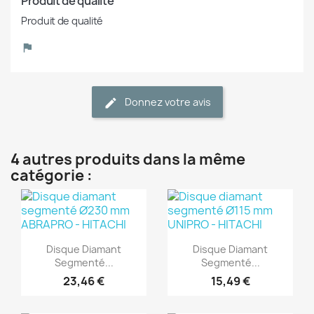
Produit de qualité
Produit de qualité
Donnez votre avis
4 autres produits dans la même
catégorie :
(1)
(1)
Aperçu rapide
Aperçu rapide


Disque Diamant
Disque Diamant
Segmenté...
Segmenté...
23,46 €
15,49 €