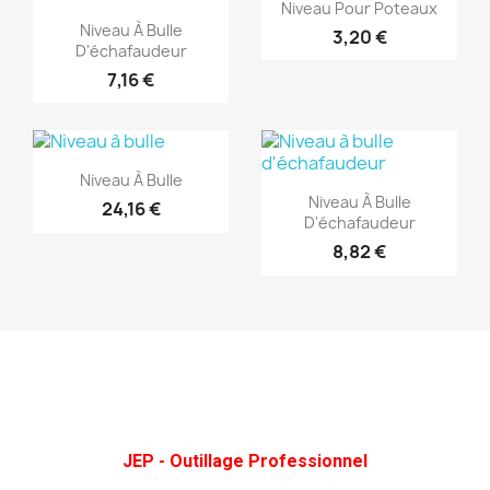
Aperçu rapide

Niveau Pour Poteaux
Aperçu rapide

Niveau À Bulle
3,20 €
D'échafaudeur
7,16 €
(1)
(1)
Aperçu rapide

Niveau À Bulle
Aperçu rapide

Niveau À Bulle
24,16 €
D'échafaudeur
8,82 €
JEP - Outillage Professionnel