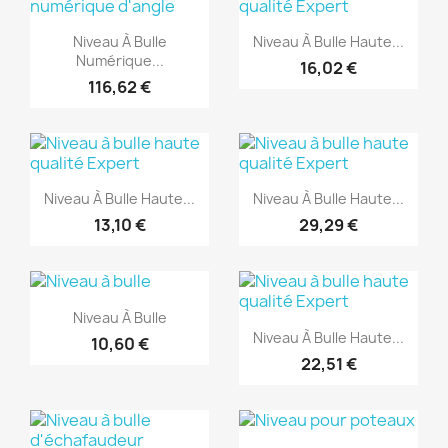
(1)
(1)
Aperçu rapide
Aperçu rapide


Niveau À Bulle
Niveau À Bulle Haute...
Numérique...
16,02 €
116,62 €
(1)
(1)
Aperçu rapide
Aperçu rapide


Niveau À Bulle Haute...
Niveau À Bulle Haute...
13,10 €
29,29 €
(1)
(1)
Aperçu rapide

Niveau À Bulle
Aperçu rapide

Niveau À Bulle Haute...
10,60 €
22,51 €
(1)
(1)