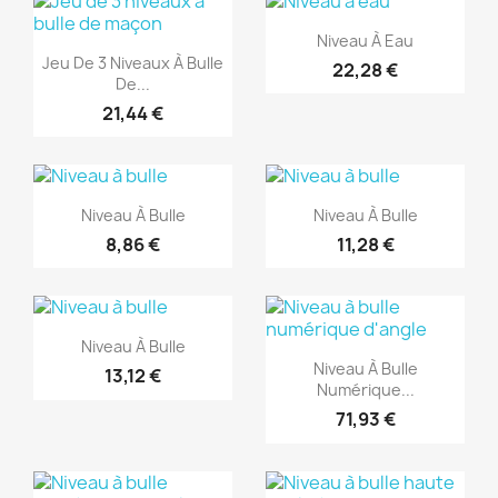
(1)
Aperçu rapide

Niveau À Eau
Aperçu rapide

Jeu De 3 Niveaux À Bulle
22,28 €
De...
21,44 €
(1)
(1)
Aperçu rapide
Aperçu rapide


Niveau À Bulle
Niveau À Bulle
8,86 €
11,28 €
(1)
(1)
Aperçu rapide

Niveau À Bulle
Aperçu rapide

Niveau À Bulle
13,12 €
Numérique...
71,93 €