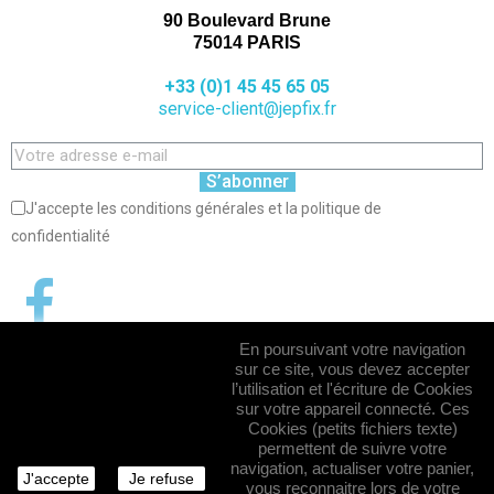
90 Boulevard Brune
75014 PARIS
+33 (0)1 45 45 65 05
service-client@jepfix.fr
S’abonner
J'accepte les conditions générales et la politique de
confidentialité
En poursuivant votre navigation
sur ce site, vous devez accepter
l’utilisation et l'écriture de Cookies
sur votre appareil connecté. Ces
Cookies (petits fichiers texte)
permettent de suivre votre
navigation, actualiser votre panier,
J'accepte
Je refuse
vous reconnaitre lors de votre