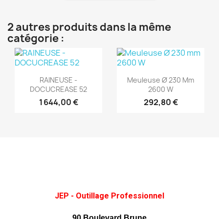
2 autres produits dans la même
catégorie :
(1)
(1)
Aperçu rapide
Aperçu rapide


RAINEUSE -
Meuleuse Ø 230 Mm
DOCUCREASE 52
2600 W
1 644,00 €
292,80 €
JEP - Outillage Professionnel
90 Boulevard Brune