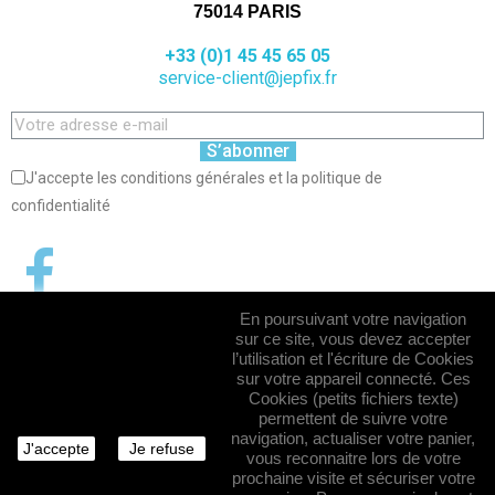
75014 PARIS
+33 (0)1 45 45 65 05
service-client@jepfix.fr
S’abonner
J'accepte les conditions générales et la politique de
confidentialité
En poursuivant votre navigation
sur ce site, vous devez accepter
l’utilisation et l'écriture de Cookies
sur votre appareil connecté. Ces
Cookies (petits fichiers texte)
permettent de suivre votre
navigation, actualiser votre panier,
J'accepte
Je refuse
vous reconnaitre lors de votre
prochaine visite et sécuriser votre