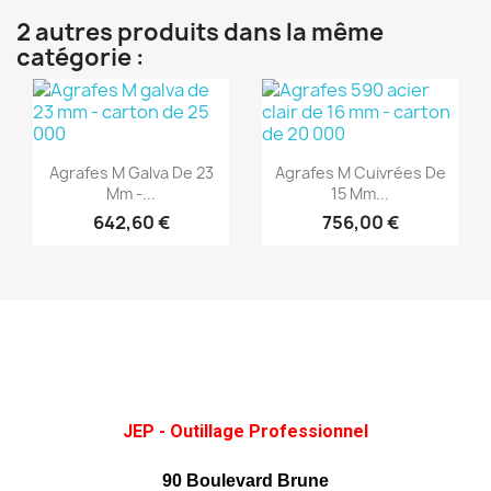
2 autres produits dans la même
catégorie :
(1)
(1)
Aperçu rapide
Aperçu rapide


Agrafes M Galva De 23
Agrafes M Cuivrées De
Mm -...
15 Mm...
642,60 €
756,00 €
JEP - Outillage Professionnel
90 Boulevard Brune