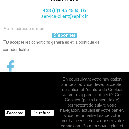
+33 (0)1 45 45 65 05
service-client@jepfix.fr
S’abonner
J'accepte les conditions générales et la politique de
confidentialité
En poursuivant votre navigation
sur ce site, vous devez accepter
l’utilisation et l'écriture de Cookies
sur votre appareil connecté. Ces
Cookies (petits fichiers texte)
permettent de suivre votre
navigation, actualiser votre panier,
J'accepte
Je refuse
vous reconnaitre lors de votre
prochaine visite et sécuriser votre
connexion. Pour en savoir plus et