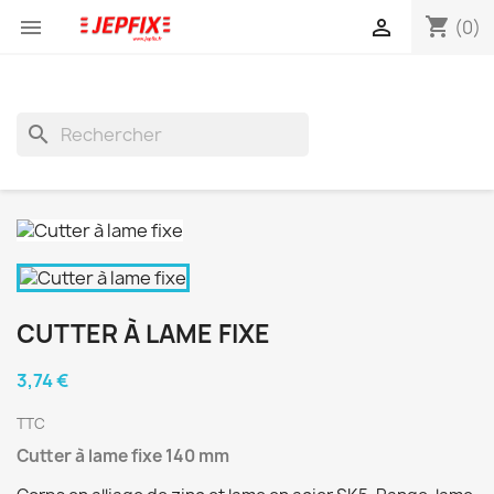
shopping_cart


(0)
search
CUTTER À LAME FIXE
3,74 €
TTC
Cutter à lame fixe 140 mm