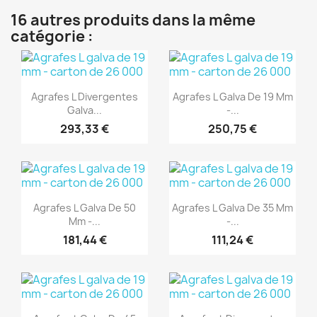
16 autres produits dans la même
catégorie :
(1)
(1)
Aperçu rapide
Aperçu rapide


Agrafes L Divergentes
Agrafes L Galva De 19 Mm
Galva...
-...
293,33 €
250,75 €
(1)
(1)
Aperçu rapide
Aperçu rapide


Agrafes L Galva De 50
Agrafes L Galva De 35 Mm
Mm -...
-...
181,44 €
111,24 €
(1)
(1)
Aperçu rapide
Aperçu rapide

