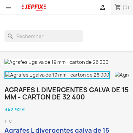
shopping_cart


(0)
search
AGRAFES L DIVERGENTES GALVA DE 15
MM - CARTON DE 32 400
342,92 €
TTC
Agrafes L divergentes galva de 15