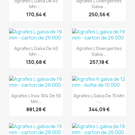
Agrafes L Galva De 45
Agrafes L Divergentes
Mm -...
Galva...
170,64 €
250,56 €
(1)
(1)
Aperçu rapide
Aperçu rapide


Agrafes L Galva De 40
Agrafes L Divergentes
Mm -...
Galva...
130,68 €
257,18 €
(1)
(1)
Aperçu rapide
Aperçu rapide


Agrafes L Inox 304 De 50
Agrafes L Galva De 15 Mm
Mm...
-...
881,28 €
344,09 €
(1)
(1)