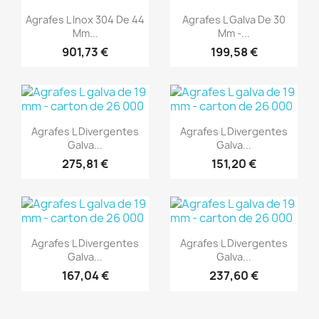
Aperçu rapide
Aperçu rapide


Agrafes L Inox 304 De 44
Agrafes L Galva De 30
Mm...
Mm -...
901,73 €
199,58 €
(1)
(1)
Aperçu rapide
Aperçu rapide


Agrafes L Divergentes
Agrafes L Divergentes
Galva...
Galva...
275,81 €
151,20 €
(1)
(1)
Aperçu rapide
Aperçu rapide


Agrafes L Divergentes
Agrafes L Divergentes
Galva...
Galva...
167,04 €
237,60 €