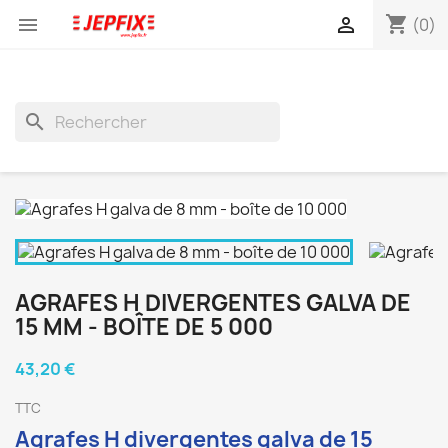
shopping_cart


(0)
search
AGRAFES H DIVERGENTES GALVA DE
15 MM - BOÎTE DE 5 000
43,20 €
TTC
Agrafes H divergentes galva de 15