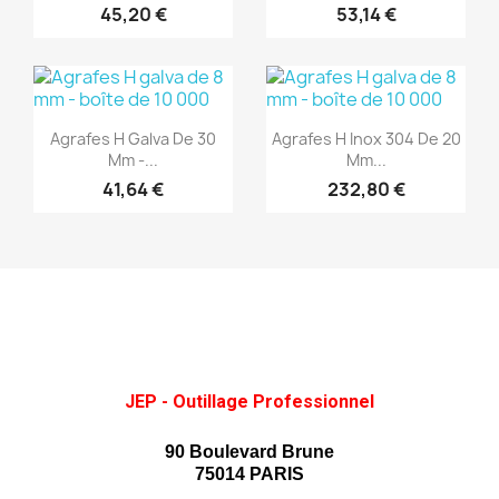
45,20 €
53,14 €
(1)
(1)
Aperçu rapide
Aperçu rapide


Agrafes H Galva De 30
Agrafes H Inox 304 De 20
Mm -...
Mm...
41,64 €
232,80 €
JEP - Outillage Professionnel
90 Boulevard Brune
75014 PARIS