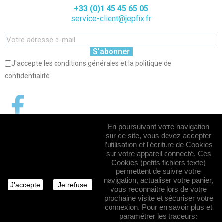
+33 (0)1 45 45 65 05
service-client@jepfix.fr
S’abonner
J'accepte les conditions générales et la politique de
confidentialité
En poursuivant votre navigation
sur ce site, vous devez accepter
l’utilisation et l'écriture de Cookies
sur votre appareil connecté. Ces
Cookies (petits fichiers texte)
permettent de suivre votre
navigation, actualiser votre panier,
J'accepte
Je refuse
vous reconnaitre lors de votre
prochaine visite et sécuriser votre
connexion. Pour en savoir plus et
paramétrer les traceurs: