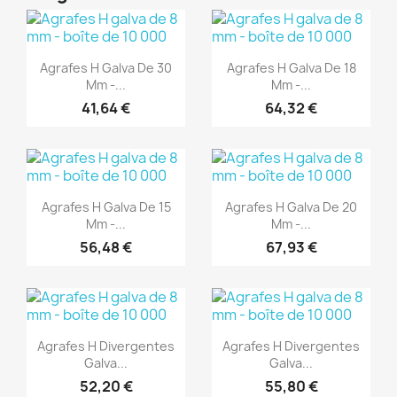
(1)
(1)
Aperçu rapide
Aperçu rapide


Agrafes H Galva De 30
Agrafes H Galva De 18
Mm -...
Mm -...
41,64 €
64,32 €
(1)
(1)
Aperçu rapide
Aperçu rapide


Agrafes H Galva De 15
Agrafes H Galva De 20
Mm -...
Mm -...
56,48 €
67,93 €
(1)
(1)
Aperçu rapide
Aperçu rapide


Agrafes H Divergentes
Agrafes H Divergentes
Galva...
Galva...
52,20 €
55,80 €