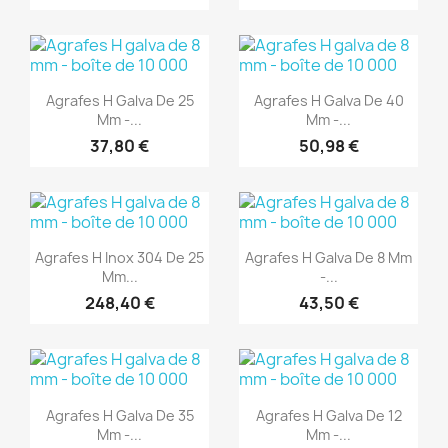
(1)
(1)
Aperçu rapide
Aperçu rapide


Agrafes H Galva De 25
Agrafes H Galva De 40
Mm -...
Mm -...
37,80 €
50,98 €
(1)
(1)
Aperçu rapide
Aperçu rapide


Agrafes H Inox 304 De 25
Agrafes H Galva De 8 Mm
Mm...
-...
248,40 €
43,50 €
(1)
(1)
Aperçu rapide
Aperçu rapide


Agrafes H Galva De 35
Agrafes H Galva De 12
Mm -...
Mm -...